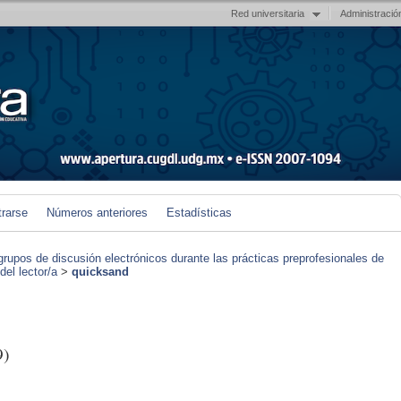
Red universitaria
Administració
trarse
Números anteriores
Estadísticas
grupos de discusión electrónicos durante las prácticas preprofesionales de
el lector/a
>
quicksand
9)