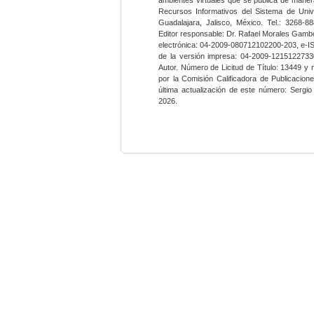
Recursos Informativos del Sistema de Univ
Guadalajara, Jalisco, México. Tel.: 3268-8
Editor responsable: Dr. Rafael Morales Gambo
electrónica: 04-2009-080712102200-203, e-I
de la versión impresa: 04-2009-12151227330
Autor. Número de Licitud de Título: 13449 y
por la Comisión Calificadora de Publicacio
última actualización de este número: Sergi
2026.