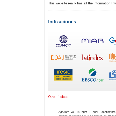
This website really has all the information I
Indizaciones
Otros índices
Apertura
vol. 18, núm. 1, abril - septiembre
ambientes virtuales que se publica de maner