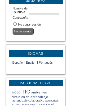
USUARIO/A
Nombre de
usuario/a
Contraseña
No cerrar sesión
IDIOMAS
Español
|
English
|
Portugués
PALABRAS CLAVE
TIC
ambientes
MOOC
virtuales de aprendizaje
aprendizaje colaborativo
aprendizaje
en línea
aprendizaje semipresencial