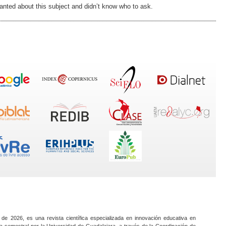
 wanted about this subject and didn’t know who to ask.
 de 2026, es una revista científica especializada en innovación educativa en
a semestral por la Universidad de Guadalajara, a través de la Coordinación de