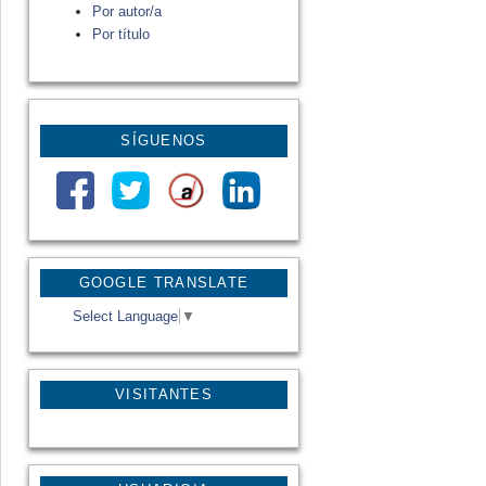
Por autor/a
Por título
SÍGUENOS
GOOGLE TRANSLATE
Select Language
▼
VISITANTES