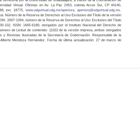
ersidad Virtual. Oficinas en Av. La Paz 2453, colonia Arcos Sur, CP 44140,
888, ext. 18775,
www.udgvirtual.udg.mx/apertura
,
apertura@udgvirtual.udg.mx
.
a. Número de la Reserva de Derechos al Uso Exclusivo del Título de la versión
SSN: 2007-1094; número de la Reserva de Derechos al Uso Exclusivo del Título
0-102, ISSN: 1665-6180, otorgados por el Instituto Nacional del Derecho de
 número de Licitud de contenido: 11022 de la versión impresa, ambos otorgados
nes y Revistas Ilustradas de la Secretaría de Gobernación. Responsable de la
o Alberto Mendoza Hernández. Fecha de última actualización: 27 de marzo de