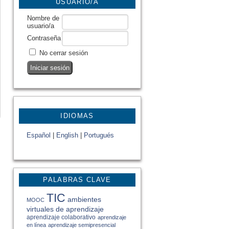
USUARIO/A
Nombre de
usuario/a
Contraseña
No cerrar sesión
IDIOMAS
Español
|
English
|
Portugués
PALABRAS CLAVE
TIC
ambientes
MOOC
virtuales de aprendizaje
aprendizaje colaborativo
aprendizaje
en línea
aprendizaje semipresencial