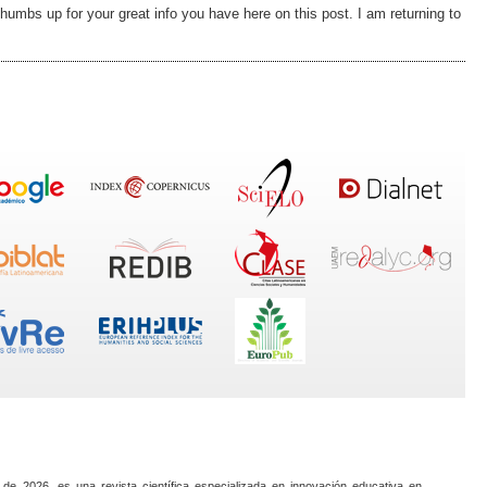
 thumbs up for your great info you have here on this post. I am returning to
 de 2026, es una revista científica especializada en innovación educativa en