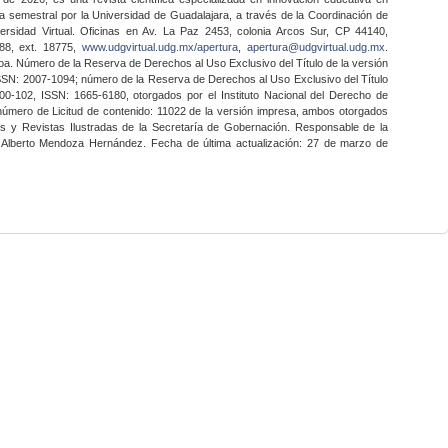
a semestral por la Universidad de Guadalajara, a través de la Coordinación de
ersidad Virtual. Oficinas en Av. La Paz 2453, colonia Arcos Sur, CP 44140,
888, ext. 18775,
www.udgvirtual.udg.mx/apertura
,
apertura@udgvirtual.udg.mx
.
a. Número de la Reserva de Derechos al Uso Exclusivo del Título de la versión
SSN: 2007-1094; número de la Reserva de Derechos al Uso Exclusivo del Título
0-102, ISSN: 1665-6180, otorgados por el Instituto Nacional del Derecho de
 número de Licitud de contenido: 11022 de la versión impresa, ambos otorgados
nes y Revistas Ilustradas de la Secretaría de Gobernación. Responsable de la
o Alberto Mendoza Hernández. Fecha de última actualización: 27 de marzo de