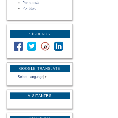
Por autor/a
Por título
SÍGUENOS
GOOGLE TRANSLATE
Select Language
▼
VISITANTES