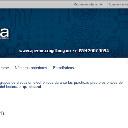
Red universitaria
Administració
trarse
Números anteriores
Estadísticas
grupos de discusión electrónicos durante las prácticas preprofesionales de
el lector/a
>
quicksand
4)