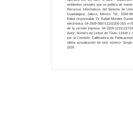
ambientes virtuales que se publica de maner
Recursos Informativos del Sistema de Univ
Guadalajara, Jalisco, México. Tel.: 3268-8
Editor responsable: Dr. Rafael Morales Gambo
electrónica: 04-2009-080712102200-203, e-I
de la versión impresa: 04-2009-12151227330
Autor. Número de Licitud de Título: 13449 y
por la Comisión Calificadora de Publicacio
última actualización de este número: Sergi
2026.