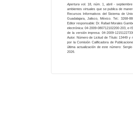
Apertura
vol. 18, núm. 1, abril - septiembre
ambientes virtuales que se publica de maner
Recursos Informativos del Sistema de Univ
Guadalajara, Jalisco, México. Tel.: 3268-8
Editor responsable: Dr. Rafael Morales Gambo
electrónica: 04-2009-080712102200-203, e-I
de la versión impresa: 04-2009-12151227330
Autor. Número de Licitud de Título: 13449 y
por la Comisión Calificadora de Publicacio
última actualización de este número: Sergi
2026.