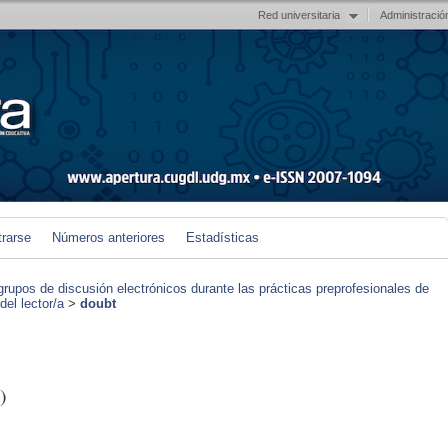
Red universitaria
Administració
trarse
Números anteriores
Estadísticas
grupos de discusión electrónicos durante las prácticas preprofesionales de
el lector/a
>
doubt
)