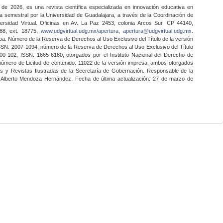
 de 2026, es una revista científica especializada en innovación educativa en
a semestral por la Universidad de Guadalajara, a través de la Coordinación de
ersidad Virtual. Oficinas en Av. La Paz 2453, colonia Arcos Sur, CP 44140,
888, ext. 18775,
www.udgvirtual.udg.mx/apertura
,
apertura@udgvirtual.udg.mx
.
a. Número de la Reserva de Derechos al Uso Exclusivo del Título de la versión
SSN: 2007-1094; número de la Reserva de Derechos al Uso Exclusivo del Título
0-102, ISSN: 1665-6180, otorgados por el Instituto Nacional del Derecho de
 número de Licitud de contenido: 11022 de la versión impresa, ambos otorgados
nes y Revistas Ilustradas de la Secretaría de Gobernación. Responsable de la
o Alberto Mendoza Hernández. Fecha de última actualización: 27 de marzo de