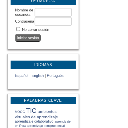
USUARIO/A
Nombre de
usuario/a
Contraseña
No cerrar sesión
IDIOMAS
Español
|
English
|
Portugués
PALABRAS CLAVE
TIC
ambientes
MOOC
virtuales de aprendizaje
aprendizaje colaborativo
aprendizaje
en línea
aprendizaje semipresencial