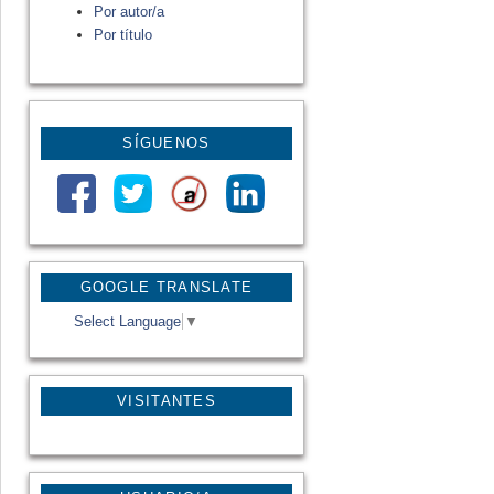
Por autor/a
Por título
SÍGUENOS
GOOGLE TRANSLATE
Select Language
▼
VISITANTES