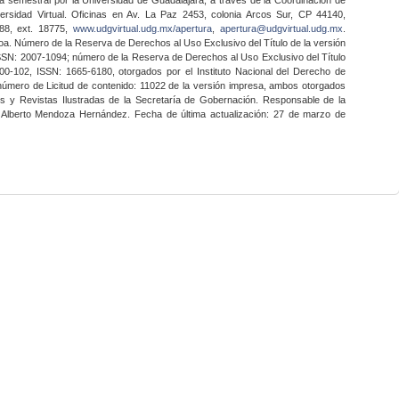
ersidad Virtual. Oficinas en Av. La Paz 2453, colonia Arcos Sur, CP 44140,
888, ext. 18775,
www.udgvirtual.udg.mx/apertura
,
apertura@udgvirtual.udg.mx
.
a. Número de la Reserva de Derechos al Uso Exclusivo del Título de la versión
SSN: 2007-1094; número de la Reserva de Derechos al Uso Exclusivo del Título
0-102, ISSN: 1665-6180, otorgados por el Instituto Nacional del Derecho de
 número de Licitud de contenido: 11022 de la versión impresa, ambos otorgados
nes y Revistas Ilustradas de la Secretaría de Gobernación. Responsable de la
o Alberto Mendoza Hernández. Fecha de última actualización: 27 de marzo de