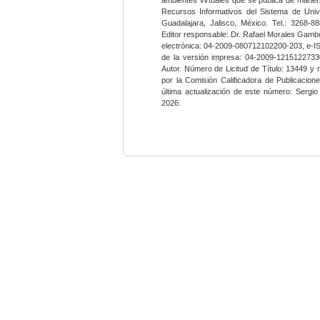
Recursos Informativos del Sistema de Univ
Guadalajara, Jalisco, México. Tel.: 3268-8
Editor responsable: Dr. Rafael Morales Gambo
electrónica: 04-2009-080712102200-203, e-I
de la versión impresa: 04-2009-12151227330
Autor. Número de Licitud de Título: 13449 y
por la Comisión Calificadora de Publicacio
última actualización de este número: Sergi
2026.