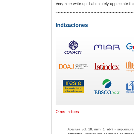
Very nice write-up. I absolutely appreciate th
Indizaciones
Otros índices
Apertura
vol. 18, núm. 1, abril - septiembre
ambientes virtuales que se publica de maner