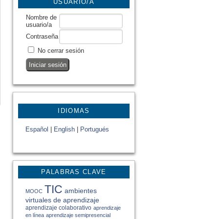
USUARIO/A
Nombre de
usuario/a
Contraseña
No cerrar sesión
IDIOMAS
Español
|
English
|
Portugués
PALABRAS CLAVE
TIC
ambientes
MOOC
virtuales de aprendizaje
aprendizaje colaborativo
aprendizaje
en línea
aprendizaje semipresencial