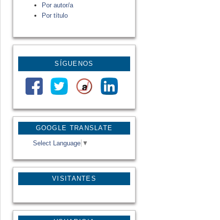
Por autor/a
Por título
SÍGUENOS
GOOGLE TRANSLATE
Select Language
▼
VISITANTES