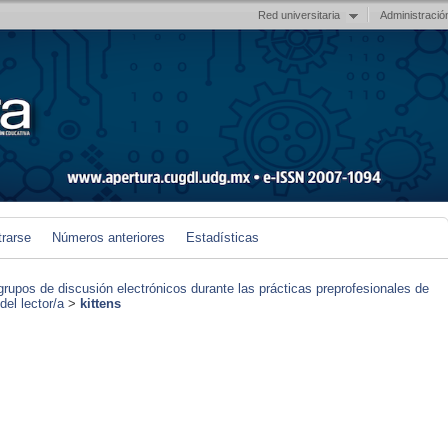
Red universitaria
Administració
trarse
Números anteriores
Estadísticas
grupos de discusión electrónicos durante las prácticas preprofesionales de
el lector/a
>
kittens