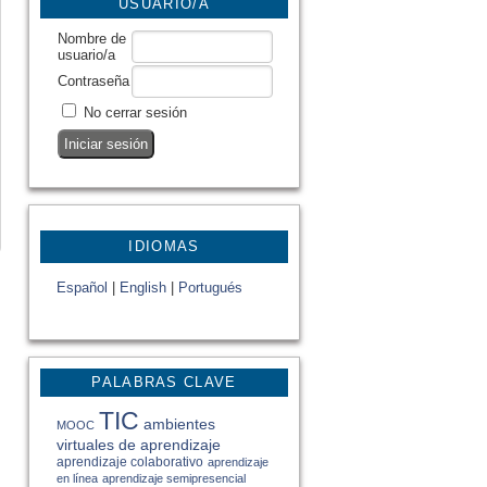
USUARIO/A
Nombre de
usuario/a
Contraseña
No cerrar sesión
IDIOMAS
Español
|
English
|
Portugués
PALABRAS CLAVE
TIC
ambientes
MOOC
virtuales de aprendizaje
aprendizaje colaborativo
aprendizaje
en línea
aprendizaje semipresencial