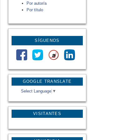
Por autor/a
Por título
SÍGUENOS
GOOGLE TRANSLATE
Select Language
▼
VISITANTES