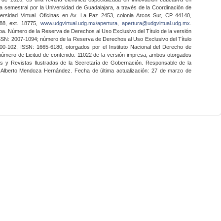
a semestral por la Universidad de Guadalajara, a través de la Coordinación de
ersidad Virtual. Oficinas en Av. La Paz 2453, colonia Arcos Sur, CP 44140,
888, ext. 18775,
www.udgvirtual.udg.mx/apertura
,
apertura@udgvirtual.udg.mx
.
a. Número de la Reserva de Derechos al Uso Exclusivo del Título de la versión
SSN: 2007-1094; número de la Reserva de Derechos al Uso Exclusivo del Título
0-102, ISSN: 1665-6180, otorgados por el Instituto Nacional del Derecho de
 número de Licitud de contenido: 11022 de la versión impresa, ambos otorgados
nes y Revistas Ilustradas de la Secretaría de Gobernación. Responsable de la
o Alberto Mendoza Hernández. Fecha de última actualización: 27 de marzo de