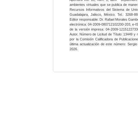
ambientes virtuales que se publica de maner
Recursos Informativos del Sistema de Univ
Guadalajara, Jalisco, México. Tel.: 3268-8
Editor responsable: Dr. Rafael Morales Gambo
electrónica: 04-2009-080712102200-203, e-I
de la versión impresa: 04-2009-12151227330
Autor. Número de Licitud de Título: 13449 y
por la Comisión Calificadora de Publicacio
última actualización de este número: Sergi
2026.