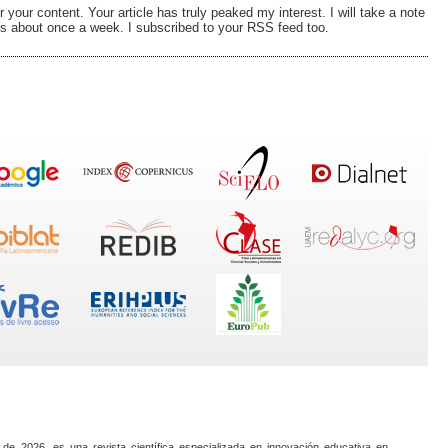
r your content. Your article has truly peaked my interest. I will take a note
ls about once a week. I subscribed to your RSS feed too.
 de 2026, es una revista científica especializada en innovación educativa en