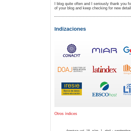
I blog quite often and I seriously thank you fo
of your blog and keep checking for new detai
Indizaciones
Otros índices
Apertura
vol. 18, núm. 1, abril - septiembre