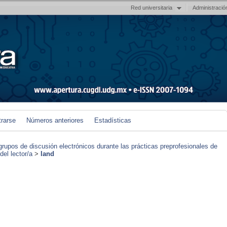
Red universitaria
Administració
trarse
Números anteriores
Estadísticas
grupos de discusión electrónicos durante las prácticas preprofesionales de
el lector/a
>
land