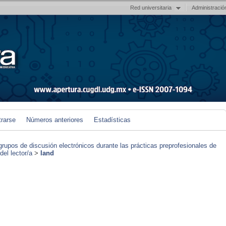
Red universitaria
Administració
trarse
Números anteriores
Estadísticas
grupos de discusión electrónicos durante las prácticas preprofesionales de
el lector/a
>
land