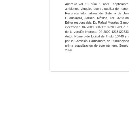
Apertura
vol. 18, núm. 1, abril - septiembre
ambientes virtuales que se publica de maner
Recursos Informativos del Sistema de Univ
Guadalajara, Jalisco, México. Tel.: 3268-8
Editor responsable: Dr. Rafael Morales Gambo
electrónica: 04-2009-080712102200-203, e-I
de la versión impresa: 04-2009-12151227330
Autor. Número de Licitud de Título: 13449 y
por la Comisión Calificadora de Publicacio
última actualización de este número: Sergi
2026.