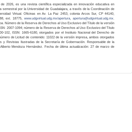
 de 2026, es una revista científica especializada en innovación educativa en
a semestral por la Universidad de Guadalajara, a través de la Coordinación de
ersidad Virtual. Oficinas en Av. La Paz 2453, colonia Arcos Sur, CP 44140,
888, ext. 18775,
www.udgvirtual.udg.mx/apertura
,
apertura@udgvirtual.udg.mx
.
a. Número de la Reserva de Derechos al Uso Exclusivo del Título de la versión
SSN: 2007-1094; número de la Reserva de Derechos al Uso Exclusivo del Título
0-102, ISSN: 1665-6180, otorgados por el Instituto Nacional del Derecho de
 número de Licitud de contenido: 11022 de la versión impresa, ambos otorgados
nes y Revistas Ilustradas de la Secretaría de Gobernación. Responsable de la
o Alberto Mendoza Hernández. Fecha de última actualización: 27 de marzo de