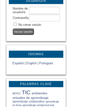
USUARIO/A
Nombre de
usuario/a
Contraseña
No cerrar sesión
IDIOMAS
Español
|
English
|
Portugués
PALABRAS CLAVE
TIC
ambientes
MOOC
virtuales de aprendizaje
aprendizaje colaborativo
aprendizaje
en línea
aprendizaje semipresencial