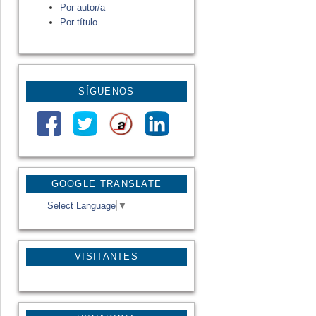
Por autor/a
Por título
SÍGUENOS
GOOGLE TRANSLATE
Select Language
▼
VISITANTES