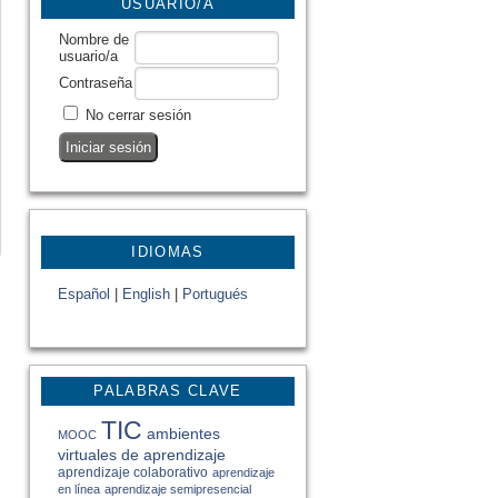
USUARIO/A
Nombre de
usuario/a
Contraseña
No cerrar sesión
IDIOMAS
Español
|
English
|
Portugués
PALABRAS CLAVE
TIC
ambientes
MOOC
virtuales de aprendizaje
aprendizaje colaborativo
aprendizaje
en línea
aprendizaje semipresencial