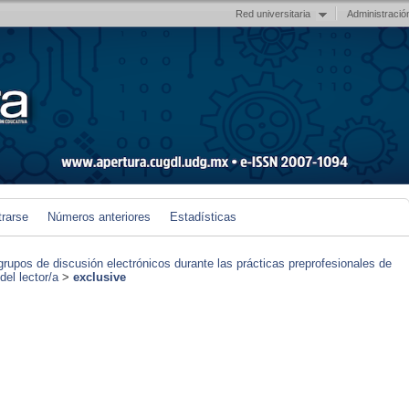
Red universitaria
Administració
trarse
Números anteriores
Estadísticas
grupos de discusión electrónicos durante las prácticas preprofesionales de
el lector/a
>
exclusive