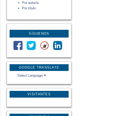
Por autor/a
Por título
SÍGUENOS
GOOGLE TRANSLATE
Select Language
▼
VISITANTES