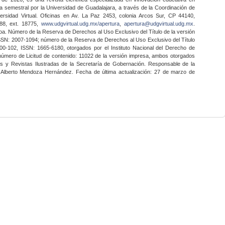
a semestral por la Universidad de Guadalajara, a través de la Coordinación de
ersidad Virtual. Oficinas en Av. La Paz 2453, colonia Arcos Sur, CP 44140,
888, ext. 18775,
www.udgvirtual.udg.mx/apertura
,
apertura@udgvirtual.udg.mx
.
a. Número de la Reserva de Derechos al Uso Exclusivo del Título de la versión
SSN: 2007-1094; número de la Reserva de Derechos al Uso Exclusivo del Título
0-102, ISSN: 1665-6180, otorgados por el Instituto Nacional del Derecho de
 número de Licitud de contenido: 11022 de la versión impresa, ambos otorgados
nes y Revistas Ilustradas de la Secretaría de Gobernación. Responsable de la
o Alberto Mendoza Hernández. Fecha de última actualización: 27 de marzo de