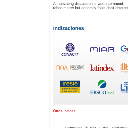
A motivating discussion is worth comment. I d
taboo matter but generally folks don't discus
Indizaciones
Otros índices
Apertura
vol. 18, núm. 1, abril - septiembre