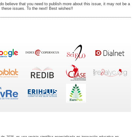
o believe that you need to publish more about this issue, it may not be a
s these issues. To the next! Best wishes!!
 de 2026, es una revista científica especializada en innovación educativa en