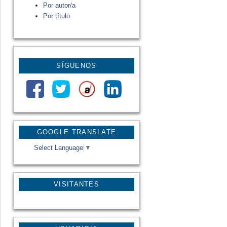
Por autor/a
Por título
SÍGUENOS
GOOGLE TRANSLATE
Select Language
▼
VISITANTES