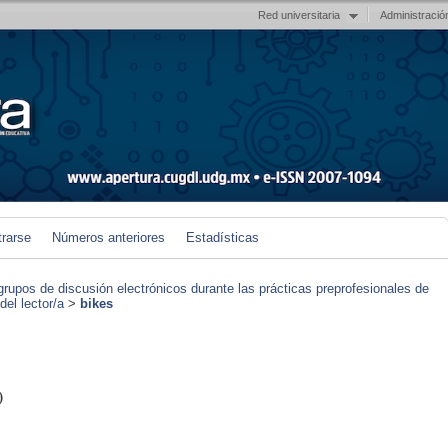
Red universitaria
Administració
trarse
Números anteriores
Estadísticas
grupos de discusión electrónicos durante las prácticas preprofesionales de
el lector/a
>
bikes
)