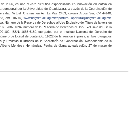
 de 2026, es una revista científica especializada en innovación educativa en
a semestral por la Universidad de Guadalajara, a través de la Coordinación de
ersidad Virtual. Oficinas en Av. La Paz 2453, colonia Arcos Sur, CP 44140,
888, ext. 18775,
www.udgvirtual.udg.mx/apertura
,
apertura@udgvirtual.udg.mx
.
a. Número de la Reserva de Derechos al Uso Exclusivo del Título de la versión
SSN: 2007-1094; número de la Reserva de Derechos al Uso Exclusivo del Título
0-102, ISSN: 1665-6180, otorgados por el Instituto Nacional del Derecho de
 número de Licitud de contenido: 11022 de la versión impresa, ambos otorgados
nes y Revistas Ilustradas de la Secretaría de Gobernación. Responsable de la
o Alberto Mendoza Hernández. Fecha de última actualización: 27 de marzo de