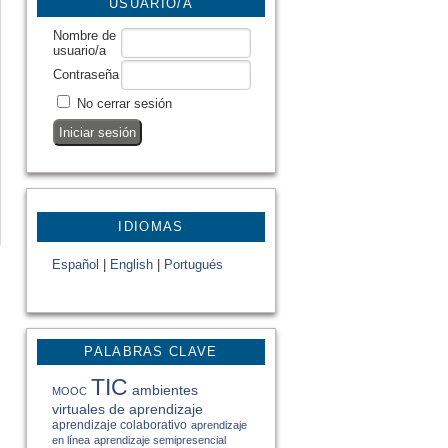
USUARIO/A
Nombre de
usuario/a
Contraseña
No cerrar sesión
IDIOMAS
Español
|
English
|
Portugués
PALABRAS CLAVE
TIC
ambientes
MOOC
virtuales de aprendizaje
aprendizaje colaborativo
aprendizaje
en línea
aprendizaje semipresencial