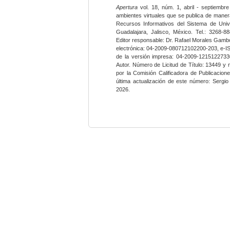
Apertura
vol. 18, núm. 1, abril - septiembre
ambientes virtuales que se publica de maner
Recursos Informativos del Sistema de Univ
Guadalajara, Jalisco, México. Tel.: 3268-8
Editor responsable: Dr. Rafael Morales Gambo
electrónica: 04-2009-080712102200-203, e-I
de la versión impresa: 04-2009-12151227330
Autor. Número de Licitud de Título: 13449 y
por la Comisión Calificadora de Publicacio
última actualización de este número: Sergi
2026.