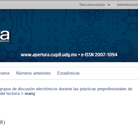
Red universitaria
Administració
trarse
Números anteriores
Estadísticas
grupos de discusión electrónicos durante las prácticas preprofesionales de
el lector/a
>
many
8)