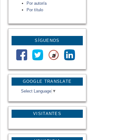
Por autor/a
Por título
SÍGUENOS
GOOGLE TRANSLATE
Select Language
▼
VISITANTES