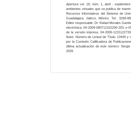
Apertura
vol. 18, núm. 1, abril - septiembre
ambientes virtuales que se publica de maner
Recursos Informativos del Sistema de Univ
Guadalajara, Jalisco, México. Tel.: 3268-8
Editor responsable: Dr. Rafael Morales Gambo
electrónica: 04-2009-080712102200-203, e-I
de la versión impresa: 04-2009-12151227330
Autor. Número de Licitud de Título: 13449 y
por la Comisión Calificadora de Publicacio
última actualización de este número: Sergi
2026.