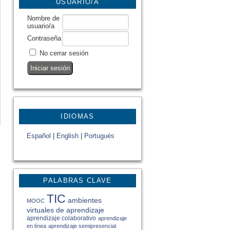
USUARIO/A
Nombre de
usuario/a
Contraseña
No cerrar sesión
IDIOMAS
Español
|
English
|
Portugués
PALABRAS CLAVE
TIC
ambientes
MOOC
virtuales de aprendizaje
aprendizaje colaborativo
aprendizaje
en línea
aprendizaje semipresencial