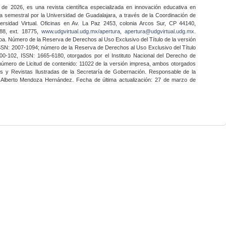
 de 2026, es una revista científica especializada en innovación educativa en
a semestral por la Universidad de Guadalajara, a través de la Coordinación de
ersidad Virtual. Oficinas en Av. La Paz 2453, colonia Arcos Sur, CP 44140,
888, ext. 18775,
www.udgvirtual.udg.mx/apertura
,
apertura@udgvirtual.udg.mx
.
a. Número de la Reserva de Derechos al Uso Exclusivo del Título de la versión
SSN: 2007-1094; número de la Reserva de Derechos al Uso Exclusivo del Título
0-102, ISSN: 1665-6180, otorgados por el Instituto Nacional del Derecho de
 número de Licitud de contenido: 11022 de la versión impresa, ambos otorgados
nes y Revistas Ilustradas de la Secretaría de Gobernación. Responsable de la
o Alberto Mendoza Hernández. Fecha de última actualización: 27 de marzo de