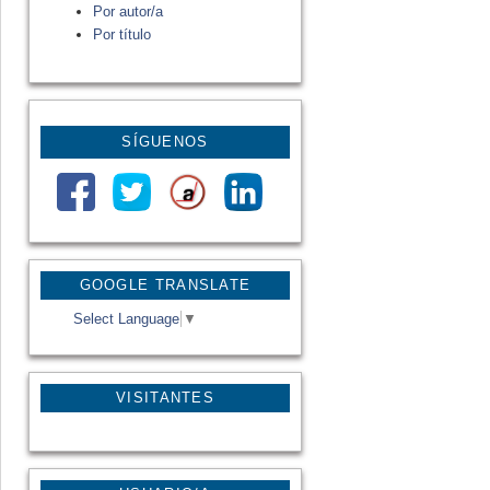
Por autor/a
Por título
SÍGUENOS
GOOGLE TRANSLATE
Select Language
▼
VISITANTES