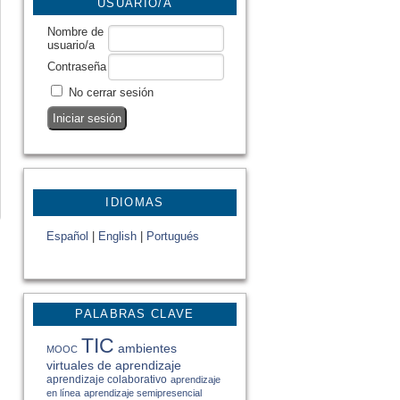
USUARIO/A
Nombre de
usuario/a
Contraseña
No cerrar sesión
IDIOMAS
Español
|
English
|
Portugués
PALABRAS CLAVE
TIC
ambientes
MOOC
virtuales de aprendizaje
aprendizaje colaborativo
aprendizaje
en línea
aprendizaje semipresencial