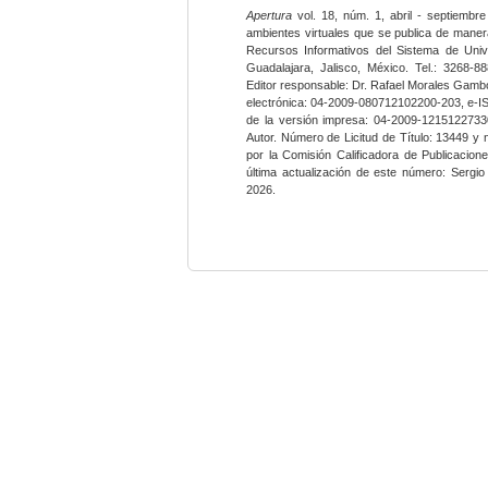
Apertura
vol. 18, núm. 1, abril - septiembre
ambientes virtuales que se publica de maner
Recursos Informativos del Sistema de Univ
Guadalajara, Jalisco, México. Tel.: 3268-8
Editor responsable: Dr. Rafael Morales Gambo
electrónica: 04-2009-080712102200-203, e-I
de la versión impresa: 04-2009-12151227330
Autor. Número de Licitud de Título: 13449 y
por la Comisión Calificadora de Publicacio
última actualización de este número: Sergi
2026.