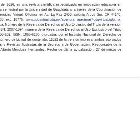
 de 2026, es una revista científica especializada en innovación educativa en
a semestral por la Universidad de Guadalajara, a través de la Coordinación de
ersidad Virtual. Oficinas en Av. La Paz 2453, colonia Arcos Sur, CP 44140,
888, ext. 18775,
www.udgvirtual.udg.mx/apertura
,
apertura@udgvirtual.udg.mx
.
a. Número de la Reserva de Derechos al Uso Exclusivo del Título de la versión
SSN: 2007-1094; número de la Reserva de Derechos al Uso Exclusivo del Título
0-102, ISSN: 1665-6180, otorgados por el Instituto Nacional del Derecho de
 número de Licitud de contenido: 11022 de la versión impresa, ambos otorgados
nes y Revistas Ilustradas de la Secretaría de Gobernación. Responsable de la
o Alberto Mendoza Hernández. Fecha de última actualización: 27 de marzo de