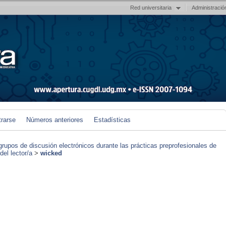
Red universitaria
Administració
trarse
Números anteriores
Estadísticas
grupos de discusión electrónicos durante las prácticas preprofesionales de
el lector/a
>
wicked
)