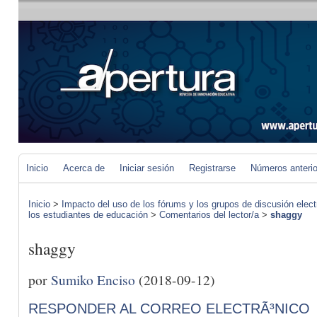
Inicio
Acerca de
Iniciar sesión
Registrarse
Números anteri
Inicio
>
Impacto del uso de los fórums y los grupos de discusión elect
los estudiantes de educación
>
Comentarios del lector/a
>
shaggy
shaggy
por
Sumiko Enciso
(2018-09-12)
RESPONDER AL CORREO ELECTRÃ³NICO