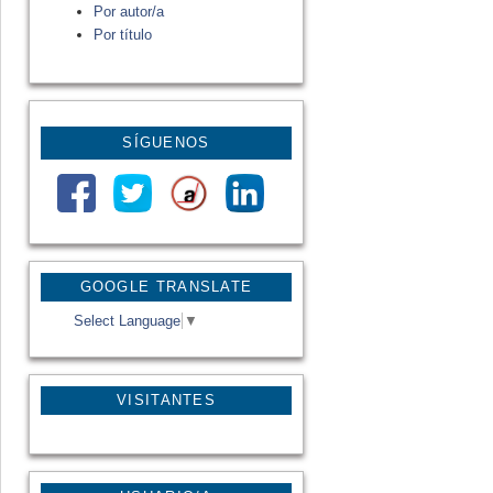
Por autor/a
Por título
SÍGUENOS
GOOGLE TRANSLATE
Select Language
▼
VISITANTES