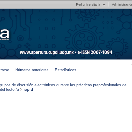
Red universitaria
Administració
trarse
Números anteriores
Estadísticas
grupos de discusión electrónicos durante las prácticas preprofesionales de
el lector/a
>
rapid