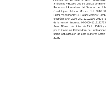
ambientes virtuales que se publica de maner
Recursos Informativos del Sistema de Univ
Guadalajara, Jalisco, México. Tel.: 3268-8
Editor responsable: Dr. Rafael Morales Gambo
electrónica: 04-2009-080712102200-203, e-I
de la versión impresa: 04-2009-12151227330
Autor. Número de Licitud de Título: 13449 y
por la Comisión Calificadora de Publicacio
última actualización de este número: Sergi
2026.