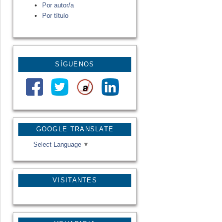
Por autor/a
Por título
SÍGUENOS
GOOGLE TRANSLATE
Select Language
▼
VISITANTES