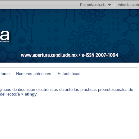
Red universitaria
Administració
trarse
Números anteriores
Estadísticas
grupos de discusión electrónicos durante las prácticas preprofesionales de
el lector/a
>
stingy