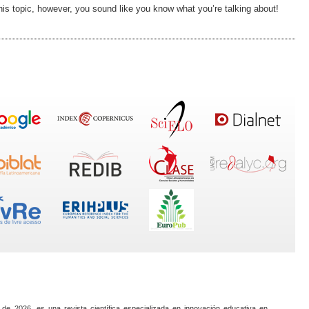
his topic, however, you sound like you know what you’re talking about!
 de 2026, es una revista científica especializada en innovación educativa en