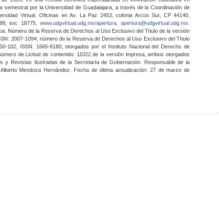
a semestral por la Universidad de Guadalajara, a través de la Coordinación de
ersidad Virtual. Oficinas en Av. La Paz 2453, colonia Arcos Sur, CP 44140,
888, ext. 18775,
www.udgvirtual.udg.mx/apertura
,
apertura@udgvirtual.udg.mx
.
a. Número de la Reserva de Derechos al Uso Exclusivo del Título de la versión
SSN: 2007-1094; número de la Reserva de Derechos al Uso Exclusivo del Título
0-102, ISSN: 1665-6180, otorgados por el Instituto Nacional del Derecho de
 número de Licitud de contenido: 11022 de la versión impresa, ambos otorgados
nes y Revistas Ilustradas de la Secretaría de Gobernación. Responsable de la
o Alberto Mendoza Hernández. Fecha de última actualización: 27 de marzo de