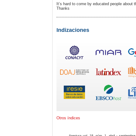
It’s hard to come by educated people about t
Thanks
Indizaciones
Otros índices
Apertura
vol. 18, núm. 1, abril - septiembre