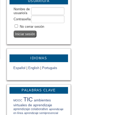
USUARIO/A
Nombre de
usuario/a
Contraseña
No cerrar sesión
IDIOMAS
Español
|
English
|
Portugués
PALABRAS CLAVE
TIC
ambientes
MOOC
virtuales de aprendizaje
aprendizaje colaborativo
aprendizaje
en línea
aprendizaje semipresencial