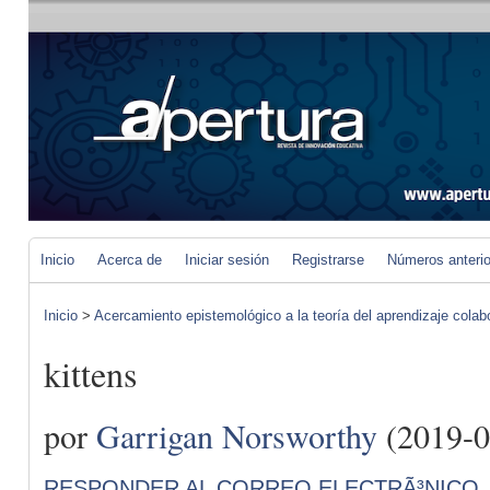
Inicio
Acerca de
Iniciar sesión
Registrarse
Números anteri
Inicio
>
Acercamiento epistemológico a la teoría del aprendizaje colab
kittens
por
Garrigan Norsworthy
(2019-0
RESPONDER AL CORREO ELECTRÃ³NICO