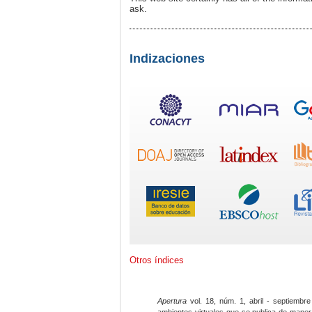
ask.
Indizaciones
Otros índices
Apertura
vol. 18, núm. 1, abril - septiembre
ambientes virtuales que se publica de maner