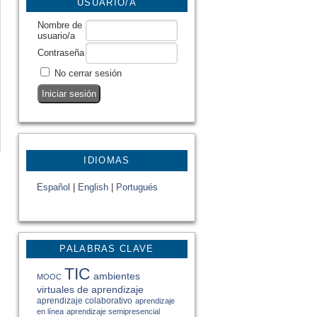
USUARIO/A
Nombre de
usuario/a
Contraseña
No cerrar sesión
IDIOMAS
Español
|
English
|
Portugués
PALABRAS CLAVE
TIC
ambientes
MOOC
virtuales de aprendizaje
aprendizaje colaborativo
aprendizaje
en línea
aprendizaje semipresencial