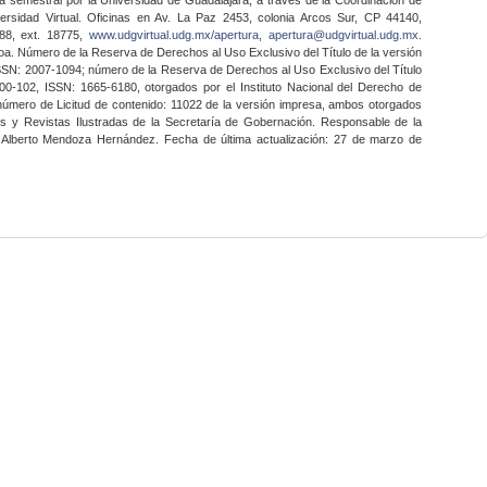
ersidad Virtual. Oficinas en Av. La Paz 2453, colonia Arcos Sur, CP 44140,
888, ext. 18775,
www.udgvirtual.udg.mx/apertura
,
apertura@udgvirtual.udg.mx
.
a. Número de la Reserva de Derechos al Uso Exclusivo del Título de la versión
SSN: 2007-1094; número de la Reserva de Derechos al Uso Exclusivo del Título
0-102, ISSN: 1665-6180, otorgados por el Instituto Nacional del Derecho de
 número de Licitud de contenido: 11022 de la versión impresa, ambos otorgados
nes y Revistas Ilustradas de la Secretaría de Gobernación. Responsable de la
o Alberto Mendoza Hernández. Fecha de última actualización: 27 de marzo de