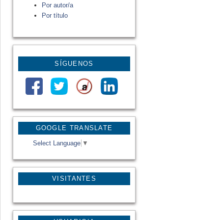
Por autor/a
Por título
SÍGUENOS
GOOGLE TRANSLATE
Select Language
▼
VISITANTES