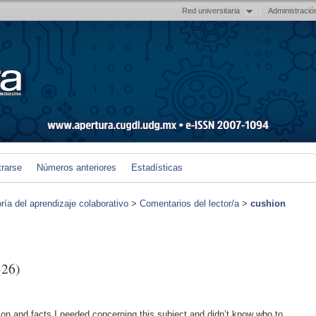
Red universitaria
Administració
trarse
Números anteriores
Estadísticas
ría del aprendizaje colaborativo
>
Comentarios del lector/a
>
cushion
-26)
ation and facts I needed concerning this subject and didn’t know who to