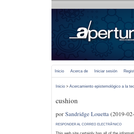
Inicio
Acerca de
Iniciar sesión
Regis
Inicio
>
Acercamiento epistemológico a la teo
cushion
por
Sandridge Louetta
(2019-02
RESPONDER AL CORREO ELECTRÃ³NICO
This web site certainly has all of the inform