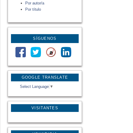
Por autor/a
Por título
SÍGUENOS
GOOGLE TRANSLATE
Select Language
▼
VISITANTES