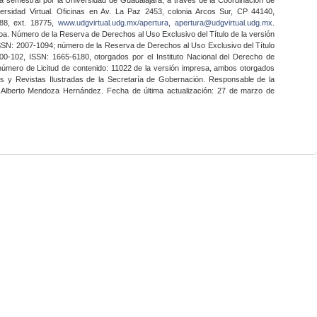
ersidad Virtual. Oficinas en Av. La Paz 2453, colonia Arcos Sur, CP 44140,
888, ext. 18775,
www.udgvirtual.udg.mx/apertura
,
apertura@udgvirtual.udg.mx
.
a. Número de la Reserva de Derechos al Uso Exclusivo del Título de la versión
SSN: 2007-1094; número de la Reserva de Derechos al Uso Exclusivo del Título
0-102, ISSN: 1665-6180, otorgados por el Instituto Nacional del Derecho de
 número de Licitud de contenido: 11022 de la versión impresa, ambos otorgados
nes y Revistas Ilustradas de la Secretaría de Gobernación. Responsable de la
o Alberto Mendoza Hernández. Fecha de última actualización: 27 de marzo de