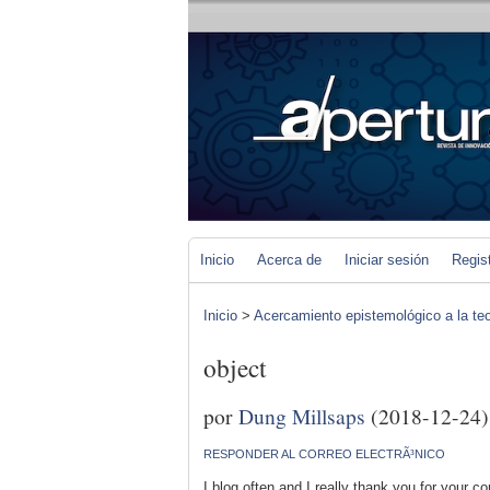
Inicio
Acerca de
Iniciar sesión
Regis
Inicio
>
Acercamiento epistemológico a la teo
object
por
Dung Millsaps
(2018-12-24)
RESPONDER AL CORREO ELECTRÃ³NICO
I blog often and I really thank you for your c