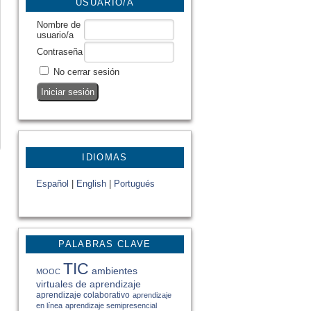
USUARIO/A
Nombre de
usuario/a
Contraseña
No cerrar sesión
IDIOMAS
Español
|
English
|
Portugués
PALABRAS CLAVE
TIC
ambientes
MOOC
virtuales de aprendizaje
aprendizaje colaborativo
aprendizaje
en línea
aprendizaje semipresencial