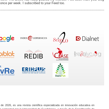
once per week. I subscribed to your Feed too.
 de 2026, es una revista científica especializada en innovación educativa en
a semestral por la Universidad de Guadalajara, a través de la Coordinación de