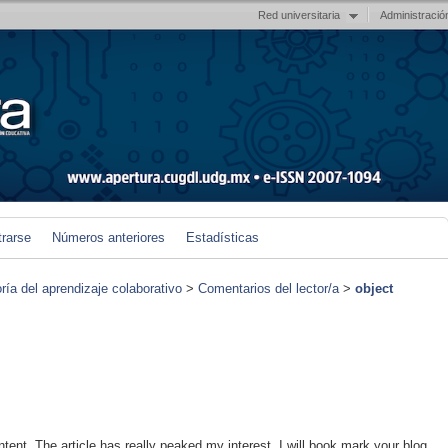
Red universitaria
Administració
trarse
Números anteriores
Estadísticas
ría del aprendizaje colaborativo
>
Comentarios del lector/a
>
object
ontent. The article has really peaked my interest. I will book mark your blog