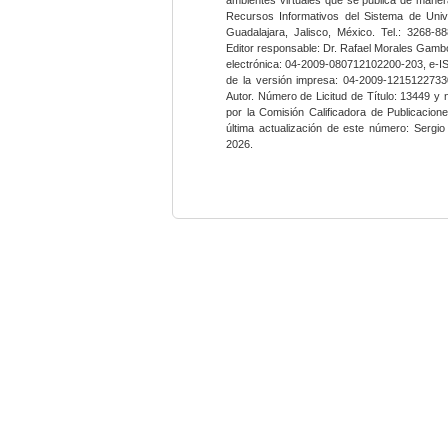
Recursos Informativos del Sistema de Univ
Guadalajara, Jalisco, México. Tel.: 3268-8
Editor responsable: Dr. Rafael Morales Gambo
electrónica: 04-2009-080712102200-203, e-I
de la versión impresa: 04-2009-12151227330
Autor. Número de Licitud de Título: 13449 y
por la Comisión Calificadora de Publicacio
última actualización de este número: Sergi
2026.