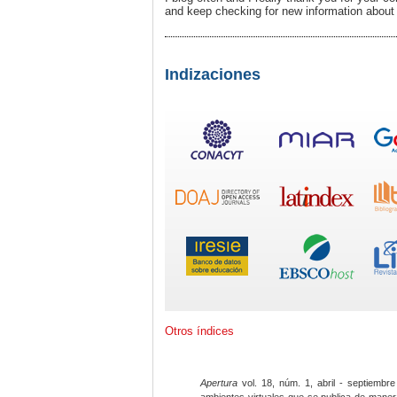
and keep checking for new information about 
Indizaciones
Otros índices
Apertura
vol. 18, núm. 1, abril - septiembre
ambientes virtuales que se publica de maner