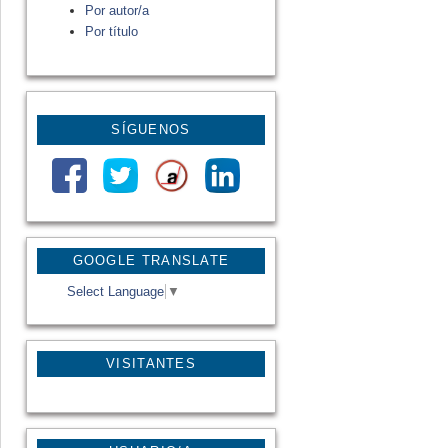
Por autor/a
Por título
SÍGUENOS
GOOGLE TRANSLATE
Select Language
▼
VISITANTES