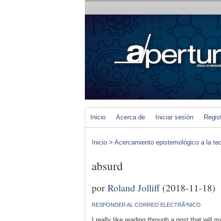
Inicio
Acerca de
Iniciar sesión
Regis
Inicio
>
Acercamiento epistemológico a la teo
absurd
por
Roland Jolliff
(2018-11-18)
RESPONDER AL CORREO ELECTRÃ³NICO
I really like reading through a post that will