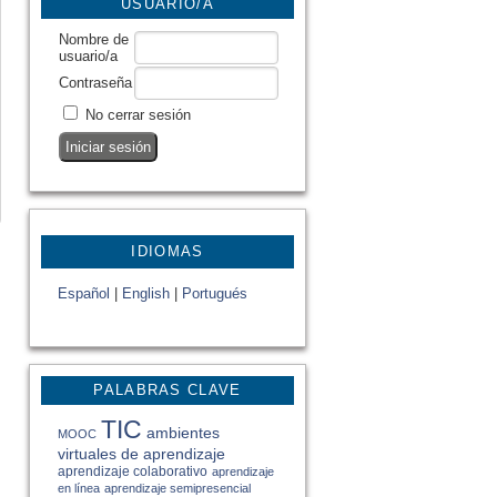
USUARIO/A
Nombre de
usuario/a
Contraseña
No cerrar sesión
IDIOMAS
Español
|
English
|
Portugués
PALABRAS CLAVE
TIC
ambientes
MOOC
virtuales de aprendizaje
aprendizaje colaborativo
aprendizaje
en línea
aprendizaje semipresencial