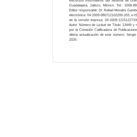
Recursos Informativos del Sistema de Univ
Guadalajara, Jalisco, México. Tel.: 3268-8
Editor responsable: Dr. Rafael Morales Gambo
electrónica: 04-2009-080712102200-203, e-I
de la versión impresa: 04-2009-12151227330
Autor. Número de Licitud de Título: 13449 y
por la Comisión Calificadora de Publicacio
última actualización de este número: Sergi
2026.