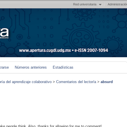
Red universitaria
Administració
trarse
Números anteriores
Estadísticas
ría del aprendizaje colaborativo
>
Comentarios del lector/a
>
absurd
 make people think. Also, thanks for allowing for me to comment!