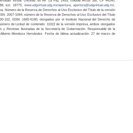
ersidad Virtual. Oficinas en Av. La Paz 2453, colonia Arcos Sur, CP 44140,
888, ext. 18775,
www.udgvirtual.udg.mx/apertura
,
apertura@udgvirtual.udg.mx
.
a. Número de la Reserva de Derechos al Uso Exclusivo del Título de la versión
SSN: 2007-1094; número de la Reserva de Derechos al Uso Exclusivo del Título
0-102, ISSN: 1665-6180, otorgados por el Instituto Nacional del Derecho de
 número de Licitud de contenido: 11022 de la versión impresa, ambos otorgados
nes y Revistas Ilustradas de la Secretaría de Gobernación. Responsable de la
o Alberto Mendoza Hernández. Fecha de última actualización: 27 de marzo de