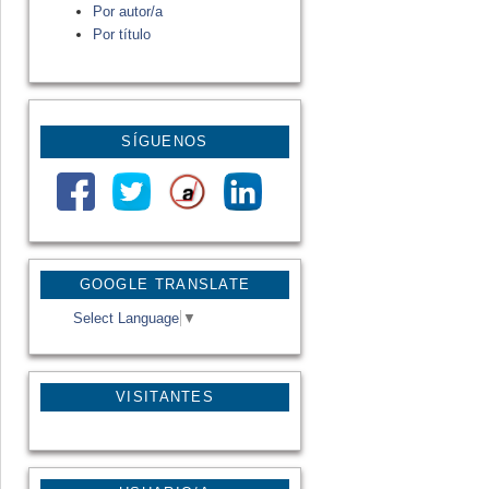
Por autor/a
Por título
SÍGUENOS
GOOGLE TRANSLATE
Select Language
▼
VISITANTES