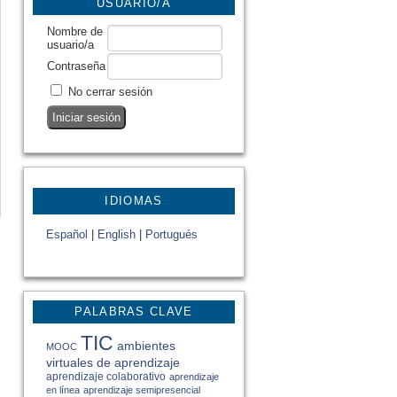
USUARIO/A
Nombre de
usuario/a
Contraseña
No cerrar sesión
IDIOMAS
Español
|
English
|
Portugués
PALABRAS CLAVE
TIC
ambientes
MOOC
virtuales de aprendizaje
aprendizaje colaborativo
aprendizaje
en línea
aprendizaje semipresencial