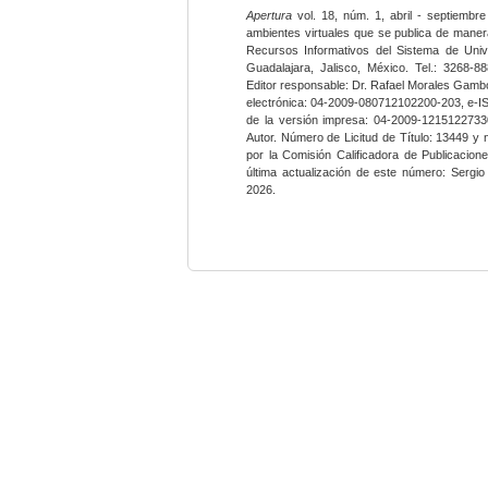
Apertura
vol. 18, núm. 1, abril - septiembre
ambientes virtuales que se publica de maner
Recursos Informativos del Sistema de Univ
Guadalajara, Jalisco, México. Tel.: 3268-8
Editor responsable: Dr. Rafael Morales Gambo
electrónica: 04-2009-080712102200-203, e-I
de la versión impresa: 04-2009-12151227330
Autor. Número de Licitud de Título: 13449 y
por la Comisión Calificadora de Publicacio
última actualización de este número: Sergi
2026.