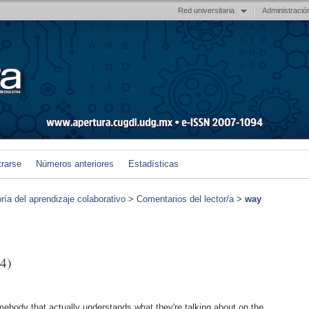
Red universitaria
Administració
trarse
Números anteriores
Estadísticas
ría del aprendizaje colaborativo
>
Comentarios del lector/a
>
way
4)
omebody that actually understands what they're talking about on the