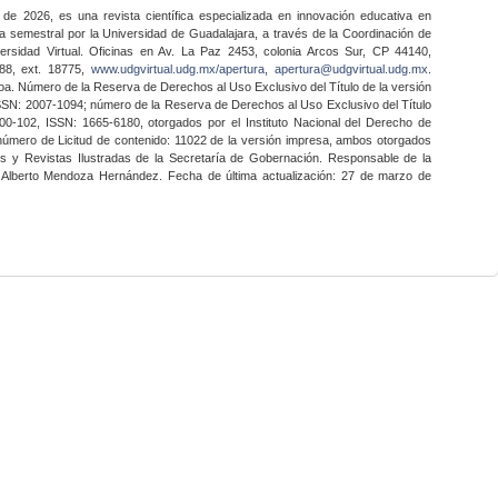
 de 2026, es una revista científica especializada en innovación educativa en
a semestral por la Universidad de Guadalajara, a través de la Coordinación de
ersidad Virtual. Oficinas en Av. La Paz 2453, colonia Arcos Sur, CP 44140,
888, ext. 18775,
www.udgvirtual.udg.mx/apertura
,
apertura@udgvirtual.udg.mx
.
a. Número de la Reserva de Derechos al Uso Exclusivo del Título de la versión
SSN: 2007-1094; número de la Reserva de Derechos al Uso Exclusivo del Título
0-102, ISSN: 1665-6180, otorgados por el Instituto Nacional del Derecho de
 número de Licitud de contenido: 11022 de la versión impresa, ambos otorgados
nes y Revistas Ilustradas de la Secretaría de Gobernación. Responsable de la
o Alberto Mendoza Hernández. Fecha de última actualización: 27 de marzo de