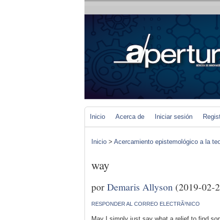
Inicio
Acerca de
Iniciar sesión
Regis
Inicio
>
Acercamiento epistemológico a la teo
way
por
Demaris Allyson
(2019-02-2
RESPONDER AL CORREO ELECTRÃ³NICO
May I simply just say what a relief to find s