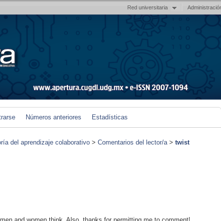
Red universitaria
Administració
trarse
Números anteriores
Estadísticas
ría del aprendizaje colaborativo
>
Comentarios del lector/a
>
twist
e men and women think. Also, thanks for permitting me to comment!