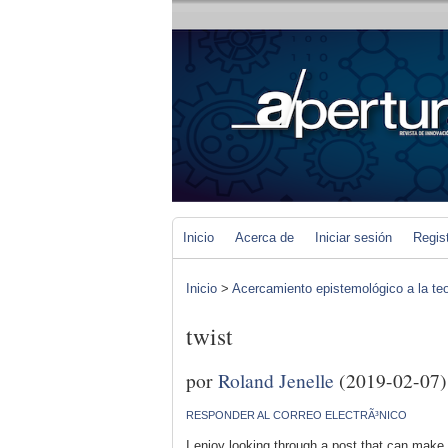
Inicio
Acerca de
Iniciar sesión
Regis
Inicio
>
Acercamiento epistemológico a la teo
twist
por
Roland Jenelle
(2019-02-07)
RESPONDER AL CORREO ELECTRÃ³NICO
I enjoy looking through a post that can mak