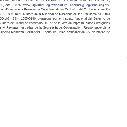
ersidad Virtual. Oficinas en Av. La Paz 2453, colonia Arcos Sur, CP 44140,
888, ext. 18775,
www.udgvirtual.udg.mx/apertura
,
apertura@udgvirtual.udg.mx
.
a. Número de la Reserva de Derechos al Uso Exclusivo del Título de la versión
SSN: 2007-1094; número de la Reserva de Derechos al Uso Exclusivo del Título
0-102, ISSN: 1665-6180, otorgados por el Instituto Nacional del Derecho de
 número de Licitud de contenido: 11022 de la versión impresa, ambos otorgados
nes y Revistas Ilustradas de la Secretaría de Gobernación. Responsable de la
o Alberto Mendoza Hernández. Fecha de última actualización: 27 de marzo de