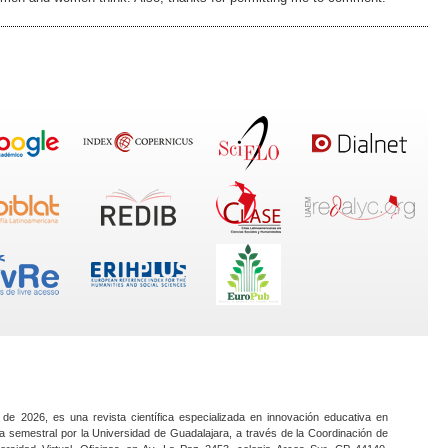
 de 2026, es una revista científica especializada en innovación educativa en
a semestral por la Universidad de Guadalajara, a través de la Coordinación de