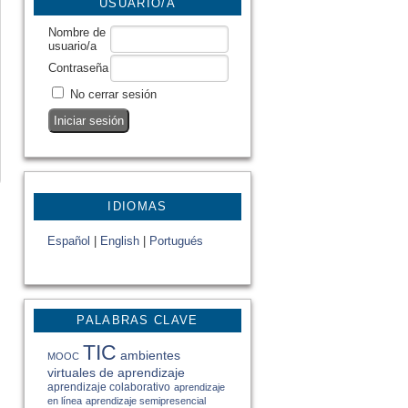
USUARIO/A
Nombre de
usuario/a
Contraseña
No cerrar sesión
IDIOMAS
Español
|
English
|
Portugués
PALABRAS CLAVE
TIC
ambientes
MOOC
virtuales de aprendizaje
aprendizaje colaborativo
aprendizaje
en línea
aprendizaje semipresencial