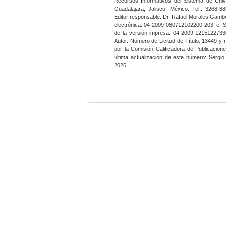
Recursos Informativos del Sistema de Univ
Guadalajara, Jalisco, México. Tel.: 3268-8
Editor responsable: Dr. Rafael Morales Gambo
electrónica: 04-2009-080712102200-203, e-I
de la versión impresa: 04-2009-12151227330
Autor. Número de Licitud de Título: 13449 y
por la Comisión Calificadora de Publicacio
última actualización de este número: Sergi
2026.