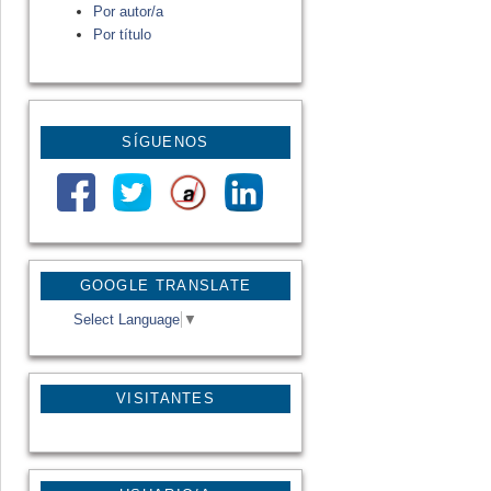
Por autor/a
Por título
SÍGUENOS
GOOGLE TRANSLATE
Select Language
▼
VISITANTES