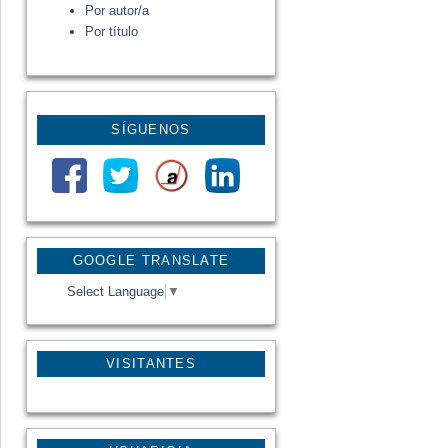
Por autor/a
Por título
SÍGUENOS
GOOGLE TRANSLATE
Select Language
▼
VISITANTES