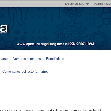
Red universitaria
Administració
trarse
Números anteriores
Estadísticas
>
Comentarios del lector/a
>
zinc
the best sites on the web. I most certainly will recommend this website!