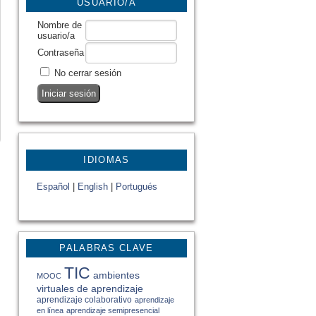
USUARIO/A
Nombre de
usuario/a
Contraseña
No cerrar sesión
IDIOMAS
Español
|
English
|
Portugués
PALABRAS CLAVE
TIC
ambientes
MOOC
virtuales de aprendizaje
aprendizaje colaborativo
aprendizaje
en línea
aprendizaje semipresencial