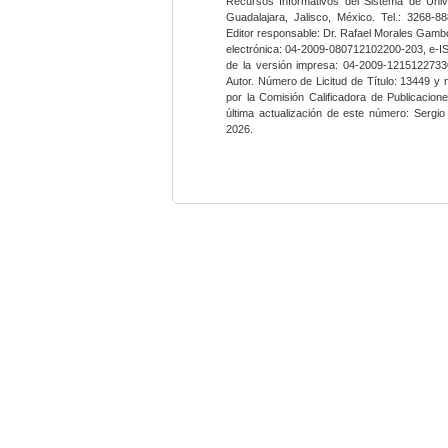
Recursos Informativos del Sistema de Univ
Guadalajara, Jalisco, México. Tel.: 3268-8
Editor responsable: Dr. Rafael Morales Gambo
electrónica: 04-2009-080712102200-203, e-I
de la versión impresa: 04-2009-12151227330
Autor. Número de Licitud de Título: 13449 y
por la Comisión Calificadora de Publicacio
última actualización de este número: Sergi
2026.