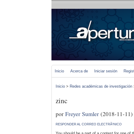
Inicio
Acerca de
Iniciar sesión
Regis
Inicio
>
Redes académicas de investigación
zinc
por
Freyer Sumler
(2018-11-11)
RESPONDER AL CORREO ELECTRÃ³NICO
You should be a part of a contest for one of 