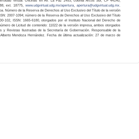
ersidad Virtual. Oficinas en Av. La Paz 2453, colonia Arcos Sur, CP 44140,
888, ext. 18775,
www.udgvirtual.udg.mx/apertura
,
apertura@udgvirtual.udg.mx
.
a. Número de la Reserva de Derechos al Uso Exclusivo del Título de la versión
SSN: 2007-1094; número de la Reserva de Derechos al Uso Exclusivo del Título
0-102, ISSN: 1665-6180, otorgados por el Instituto Nacional del Derecho de
 número de Licitud de contenido: 11022 de la versión impresa, ambos otorgados
nes y Revistas Ilustradas de la Secretaría de Gobernación. Responsable de la
o Alberto Mendoza Hernández. Fecha de última actualización: 27 de marzo de