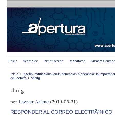
Inicio
Acerca de
Iniciar sesión
Registrarse
Números anteri
Inicio
>
Diseño instruccional en la educación a distancia: la importan
del lector/a
>
shrug
shrug
por
Lawver Arlene
(2019-05-21)
RESPONDER AL CORREO ELECTRÃ³NICO