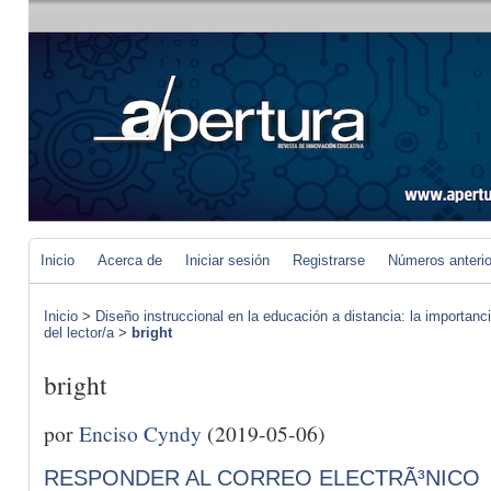
Inicio
Acerca de
Iniciar sesión
Registrarse
Números anteri
Inicio
>
Diseño instruccional en la educación a distancia: la importan
del lector/a
>
bright
bright
por
Enciso Cyndy
(2019-05-06)
RESPONDER AL CORREO ELECTRÃ³NICO