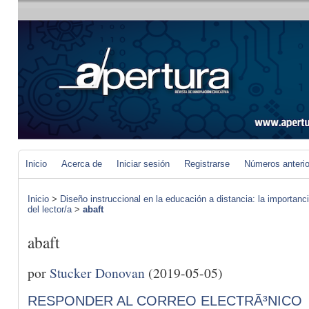
Inicio
Acerca de
Iniciar sesión
Registrarse
Números anteri
Inicio
>
Diseño instruccional en la educación a distancia: la importan
del lector/a
>
abaft
abaft
por
Stucker Donovan
(2019-05-05)
RESPONDER AL CORREO ELECTRÃ³NICO