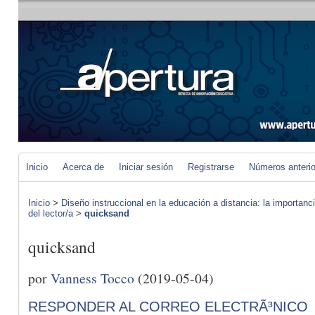
Inicio
Acerca de
Iniciar sesión
Registrarse
Números anteri
Inicio
>
Diseño instruccional en la educación a distancia: la importan
del lector/a
>
quicksand
quicksand
por
Vanness Tocco
(2019-05-04)
RESPONDER AL CORREO ELECTRÃ³NICO