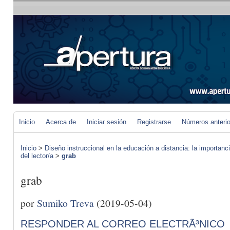
Inicio
Acerca de
Iniciar sesión
Registrarse
Números anteri
Inicio
>
Diseño instruccional en la educación a distancia: la importan
del lector/a
>
grab
grab
por
Sumiko Treva
(2019-05-04)
RESPONDER AL CORREO ELECTRÃ³NICO