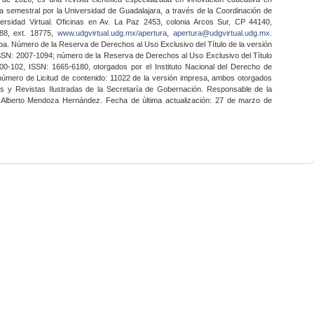
a semestral por la Universidad de Guadalajara, a través de la Coordinación de
ersidad Virtual. Oficinas en Av. La Paz 2453, colonia Arcos Sur, CP 44140,
888, ext. 18775,
www.udgvirtual.udg.mx/apertura
,
apertura@udgvirtual.udg.mx
.
a. Número de la Reserva de Derechos al Uso Exclusivo del Título de la versión
SSN: 2007-1094; número de la Reserva de Derechos al Uso Exclusivo del Título
0-102, ISSN: 1665-6180, otorgados por el Instituto Nacional del Derecho de
 número de Licitud de contenido: 11022 de la versión impresa, ambos otorgados
nes y Revistas Ilustradas de la Secretaría de Gobernación. Responsable de la
o Alberto Mendoza Hernández. Fecha de última actualización: 27 de marzo de