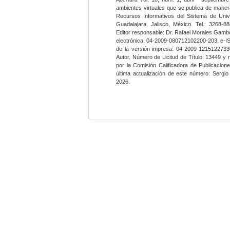
ambientes virtuales que se publica de maner
Recursos Informativos del Sistema de Univ
Guadalajara, Jalisco, México. Tel.: 3268-8
Editor responsable: Dr. Rafael Morales Gambo
electrónica: 04-2009-080712102200-203, e-I
de la versión impresa: 04-2009-12151227330
Autor. Número de Licitud de Título: 13449 y
por la Comisión Calificadora de Publicacio
última actualización de este número: Sergi
2026.