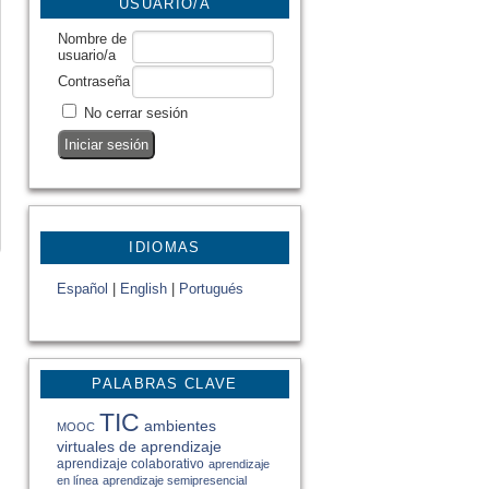
USUARIO/A
Nombre de
usuario/a
Contraseña
No cerrar sesión
IDIOMAS
Español
|
English
|
Portugués
PALABRAS CLAVE
TIC
ambientes
MOOC
virtuales de aprendizaje
aprendizaje colaborativo
aprendizaje
en línea
aprendizaje semipresencial