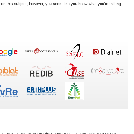
e on this subject, however, you seem like you know what you’re talking
 de 2026, es una revista científica especializada en innovación educativa en