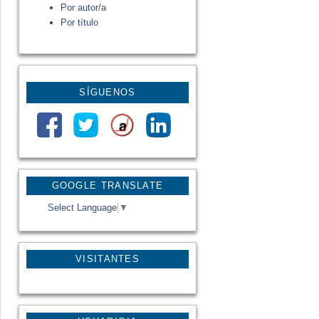
Por autor/a
Por título
SÍGUENOS
GOOGLE TRANSLATE
Select Language
▼
VISITANTES