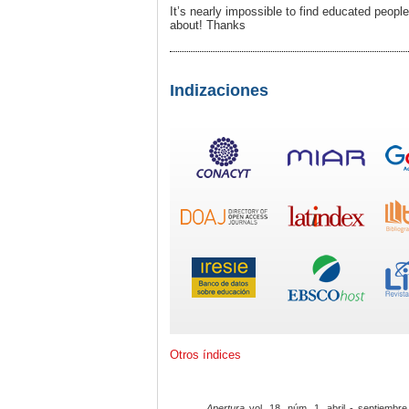
It’s nearly impossible to find educated peopl
about! Thanks
Indizaciones
Otros índices
Apertura
vol. 18, núm. 1, abril - septiembre