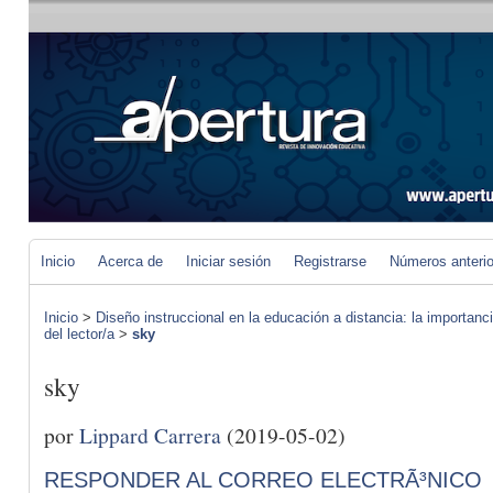
Inicio
Acerca de
Iniciar sesión
Registrarse
Números anteri
Inicio
>
Diseño instruccional en la educación a distancia: la importan
del lector/a
>
sky
sky
por
Lippard Carrera
(2019-05-02)
RESPONDER AL CORREO ELECTRÃ³NICO