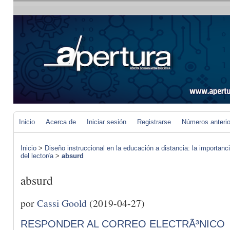
Inicio
Acerca de
Iniciar sesión
Registrarse
Números anteri
Inicio
>
Diseño instruccional en la educación a distancia: la importan
del lector/a
>
absurd
absurd
por
Cassi Goold
(2019-04-27)
RESPONDER AL CORREO ELECTRÃ³NICO