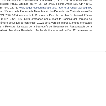
ersidad Virtual. Oficinas en Av. La Paz 2453, colonia Arcos Sur, CP 44140,
888, ext. 18775,
www.udgvirtual.udg.mx/apertura
,
apertura@udgvirtual.udg.mx
.
a. Número de la Reserva de Derechos al Uso Exclusivo del Título de la versión
SSN: 2007-1094; número de la Reserva de Derechos al Uso Exclusivo del Título
0-102, ISSN: 1665-6180, otorgados por el Instituto Nacional del Derecho de
 número de Licitud de contenido: 11022 de la versión impresa, ambos otorgados
nes y Revistas Ilustradas de la Secretaría de Gobernación. Responsable de la
o Alberto Mendoza Hernández. Fecha de última actualización: 27 de marzo de