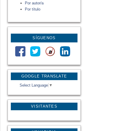
Por autor/a
Por título
SÍGUENOS
GOOGLE TRANSLATE
Select Language
▼
VISITANTES