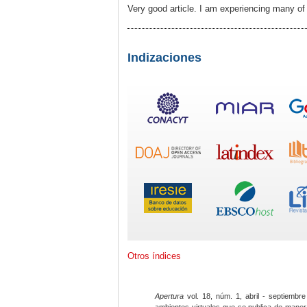
Very good article. I am experiencing many of 
Indizaciones
Otros índices
Apertura
vol. 18, núm. 1, abril - septiembre
ambientes virtuales que se publica de maner