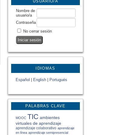
USUARIO/A
Nombre de
usuario/a
Contraseña
No cerrar sesión
IDIOMAS
Español
|
English
|
Portugués
PALABRAS CLAVE
TIC
ambientes
MOOC
virtuales de aprendizaje
aprendizaje colaborativo
aprendizaje
en línea
aprendizaje semipresencial