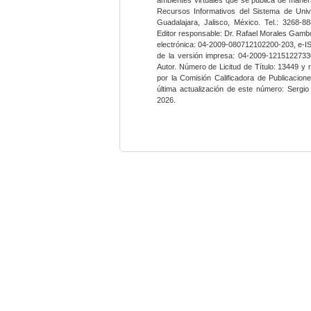
Recursos Informativos del Sistema de Univ
Guadalajara, Jalisco, México. Tel.: 3268-8
Editor responsable: Dr. Rafael Morales Gambo
electrónica: 04-2009-080712102200-203, e-I
de la versión impresa: 04-2009-12151227330
Autor. Número de Licitud de Título: 13449 y
por la Comisión Calificadora de Publicacio
última actualización de este número: Sergi
2026.