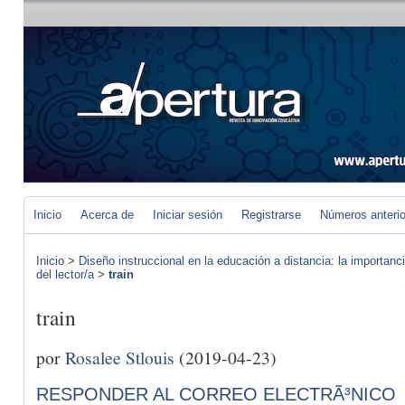
Inicio
Acerca de
Iniciar sesión
Registrarse
Números anteri
Inicio
>
Diseño instruccional en la educación a distancia: la importan
del lector/a
>
train
train
por
Rosalee Stlouis
(2019-04-23)
RESPONDER AL CORREO ELECTRÃ³NICO