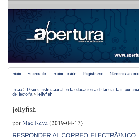
Inicio
Acerca de
Iniciar sesión
Registrarse
Números anteri
Inicio
>
Diseño instruccional en la educación a distancia: la importan
del lector/a
>
jellyfish
jellyfish
por
Mae Keva
(2019-04-17)
RESPONDER AL CORREO ELECTRÃ³NICO