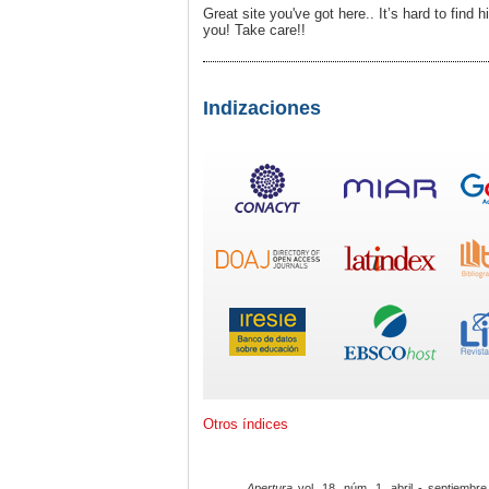
Great site you've got here.. It’s hard to find 
you! Take care!!
Indizaciones
Otros índices
Apertura
vol. 18, núm. 1, abril - septiembre