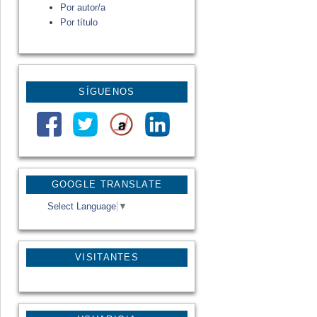
Por autor/a
Por título
SÍGUENOS
GOOGLE TRANSLATE
Select Language
▼
VISITANTES