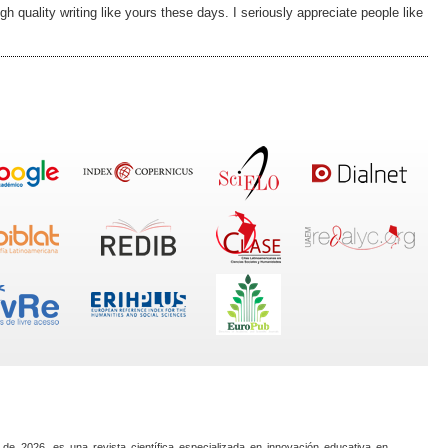
high quality writing like yours these days. I seriously appreciate people like
 de 2026, es una revista científica especializada en innovación educativa en