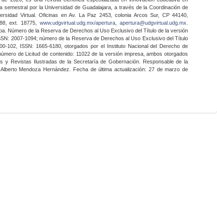
a semestral por la Universidad de Guadalajara, a través de la Coordinación de
ersidad Virtual. Oficinas en Av. La Paz 2453, colonia Arcos Sur, CP 44140,
888, ext. 18775,
www.udgvirtual.udg.mx/apertura
,
apertura@udgvirtual.udg.mx
.
a. Número de la Reserva de Derechos al Uso Exclusivo del Título de la versión
SSN: 2007-1094; número de la Reserva de Derechos al Uso Exclusivo del Título
0-102, ISSN: 1665-6180, otorgados por el Instituto Nacional del Derecho de
 número de Licitud de contenido: 11022 de la versión impresa, ambos otorgados
nes y Revistas Ilustradas de la Secretaría de Gobernación. Responsable de la
o Alberto Mendoza Hernández. Fecha de última actualización: 27 de marzo de