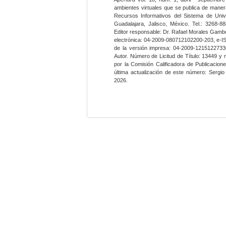
ambientes virtuales que se publica de maner
Recursos Informativos del Sistema de Univ
Guadalajara, Jalisco, México. Tel.: 3268-8
Editor responsable: Dr. Rafael Morales Gambo
electrónica: 04-2009-080712102200-203, e-I
de la versión impresa: 04-2009-12151227330
Autor. Número de Licitud de Título: 13449 y
por la Comisión Calificadora de Publicacio
última actualización de este número: Sergi
2026.