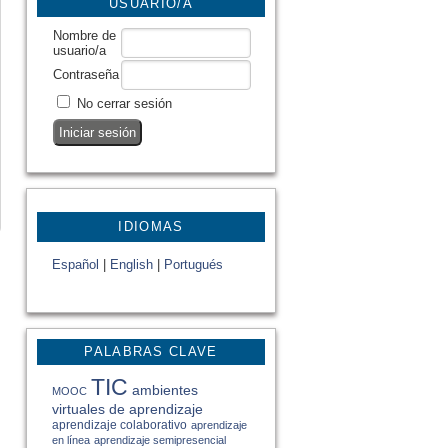
USUARIO/A
Nombre de
usuario/a
Contraseña
No cerrar sesión
IDIOMAS
Español
|
English
|
Portugués
PALABRAS CLAVE
TIC
ambientes
MOOC
virtuales de aprendizaje
aprendizaje colaborativo
aprendizaje
en línea
aprendizaje semipresencial