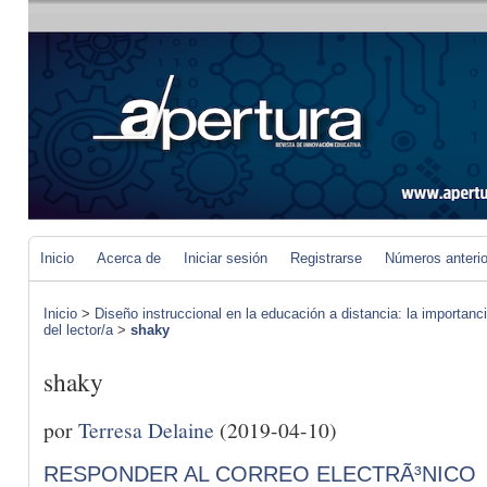
Inicio
Acerca de
Iniciar sesión
Registrarse
Números anteri
Inicio
>
Diseño instruccional en la educación a distancia: la importan
del lector/a
>
shaky
shaky
por
Terresa Delaine
(2019-04-10)
RESPONDER AL CORREO ELECTRÃ³NICO