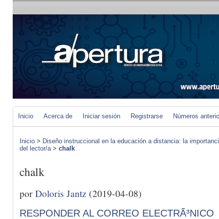
Inicio
Acerca de
Iniciar sesión
Registrarse
Números anteri
Inicio
>
Diseño instruccional en la educación a distancia: la importan
del lector/a
>
chalk
chalk
por
Doloris Jantz
(2019-04-08)
RESPONDER AL CORREO ELECTRÃ³NICO