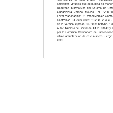
ambientes virtuales que se publica de maner
Recursos Informativos del Sistema de Univ
Guadalajara, Jalisco, México. Tel.: 3268-8
Editor responsable: Dr. Rafael Morales Gambo
electrónica: 04-2009-080712102200-203, e-I
de la versión impresa: 04-2009-12151227330
Autor. Número de Licitud de Título: 13449 y
por la Comisión Calificadora de Publicacio
última actualización de este número: Sergi
2026.