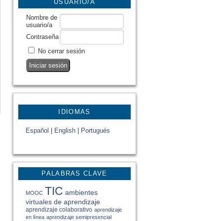
USUARIO/A
Nombre de
usuario/a
Contraseña
No cerrar sesión
IDIOMAS
Español
|
English
|
Portugués
PALABRAS CLAVE
TIC
ambientes
MOOC
virtuales de aprendizaje
aprendizaje colaborativo
aprendizaje
en línea
aprendizaje semipresencial