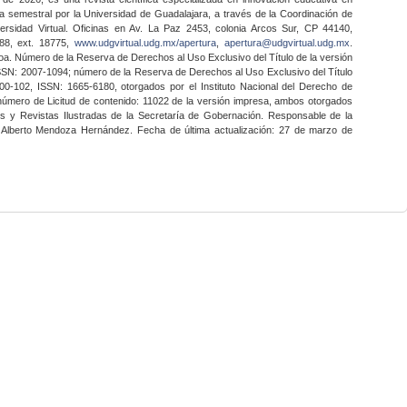
a semestral por la Universidad de Guadalajara, a través de la Coordinación de
ersidad Virtual. Oficinas en Av. La Paz 2453, colonia Arcos Sur, CP 44140,
888, ext. 18775,
www.udgvirtual.udg.mx/apertura
,
apertura@udgvirtual.udg.mx
.
a. Número de la Reserva de Derechos al Uso Exclusivo del Título de la versión
SSN: 2007-1094; número de la Reserva de Derechos al Uso Exclusivo del Título
0-102, ISSN: 1665-6180, otorgados por el Instituto Nacional del Derecho de
 número de Licitud de contenido: 11022 de la versión impresa, ambos otorgados
nes y Revistas Ilustradas de la Secretaría de Gobernación. Responsable de la
o Alberto Mendoza Hernández. Fecha de última actualización: 27 de marzo de