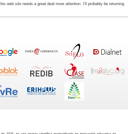
this web site needs a great deal more attention. I’ll probably be returning
 de 2026, es una revista científica especializada en innovación educativa en