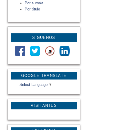
Por autor/a
Por título
SÍGUENOS
GOOGLE TRANSLATE
Select Language
▼
VISITANTES