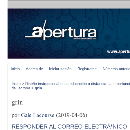
Inicio
Acerca de
Iniciar sesión
Registrarse
Números anteri
Inicio
>
Diseño instruccional en la educación a distancia: la importan
del lector/a
>
grin
grin
por
Gale Lacourse
(2019-04-06)
RESPONDER AL CORREO ELECTRÃ³NICO