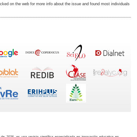
cked on the web for more info about the issue and found most individuals
 de 2026, es una revista científica especializada en innovación educativa en