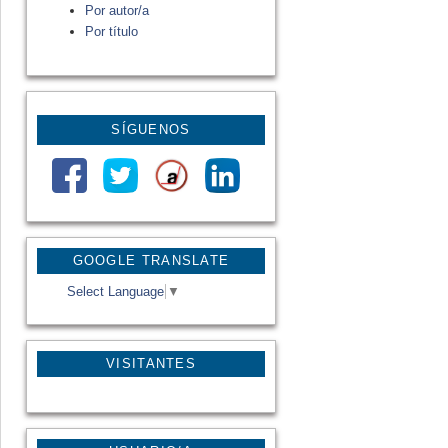
Por autor/a
Por título
SÍGUENOS
GOOGLE TRANSLATE
Select Language
▼
VISITANTES