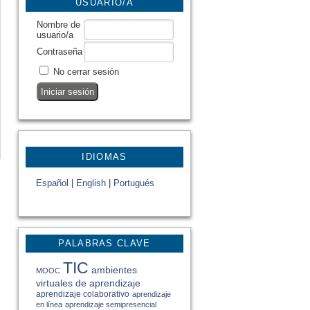
USUARIO/A
Nombre de
usuario/a
Contraseña
No cerrar sesión
IDIOMAS
Español
|
English
|
Portugués
PALABRAS CLAVE
TIC
ambientes
MOOC
virtuales de aprendizaje
aprendizaje colaborativo
aprendizaje
en línea
aprendizaje semipresencial