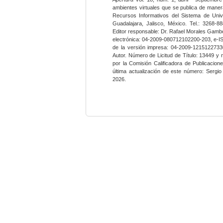
ambientes virtuales que se publica de maner
Recursos Informativos del Sistema de Univ
Guadalajara, Jalisco, México. Tel.: 3268-8
Editor responsable: Dr. Rafael Morales Gambo
electrónica: 04-2009-080712102200-203, e-I
de la versión impresa: 04-2009-12151227330
Autor. Número de Licitud de Título: 13449 y
por la Comisión Calificadora de Publicacio
última actualización de este número: Sergi
2026.