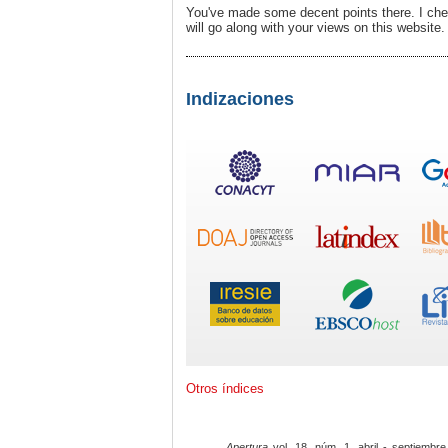
You've made some decent points there. I che
will go along with your views on this website.
Indizaciones
Otros índices
Apertura
vol. 18, núm. 1, abril - septiembre