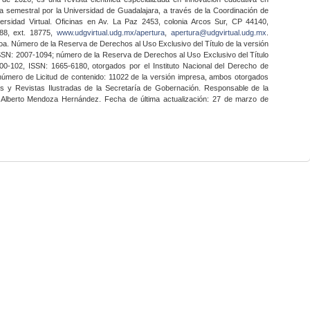
a semestral por la Universidad de Guadalajara, a través de la Coordinación de
ersidad Virtual. Oficinas en Av. La Paz 2453, colonia Arcos Sur, CP 44140,
888, ext. 18775,
www.udgvirtual.udg.mx/apertura
,
apertura@udgvirtual.udg.mx
.
a. Número de la Reserva de Derechos al Uso Exclusivo del Título de la versión
SSN: 2007-1094; número de la Reserva de Derechos al Uso Exclusivo del Título
0-102, ISSN: 1665-6180, otorgados por el Instituto Nacional del Derecho de
 número de Licitud de contenido: 11022 de la versión impresa, ambos otorgados
nes y Revistas Ilustradas de la Secretaría de Gobernación. Responsable de la
o Alberto Mendoza Hernández. Fecha de última actualización: 27 de marzo de