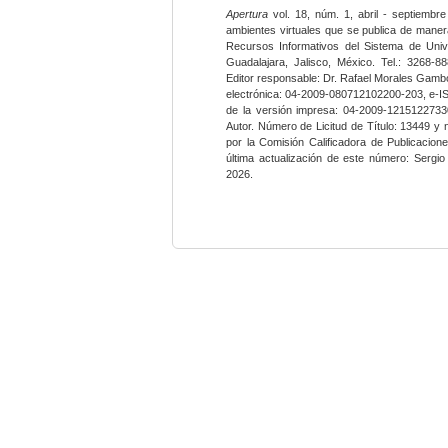
Apertura
vol. 18, núm. 1, abril - septiembre
ambientes virtuales que se publica de maner
Recursos Informativos del Sistema de Univ
Guadalajara, Jalisco, México. Tel.: 3268-8
Editor responsable: Dr. Rafael Morales Gambo
electrónica: 04-2009-080712102200-203, e-I
de la versión impresa: 04-2009-12151227330
Autor. Número de Licitud de Título: 13449 y
por la Comisión Calificadora de Publicacio
última actualización de este número: Sergi
2026.