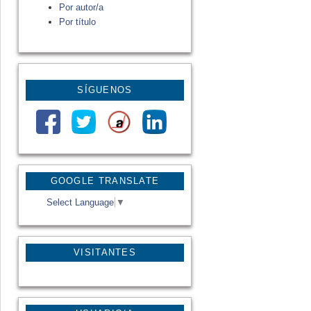
Por autor/a
Por título
SÍGUENOS
GOOGLE TRANSLATE
Select Language
▼
VISITANTES