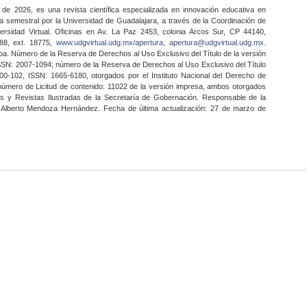
 de 2026, es una revista científica especializada en innovación educativa en
a semestral por la Universidad de Guadalajara, a través de la Coordinación de
ersidad Virtual. Oficinas en Av. La Paz 2453, colonia Arcos Sur, CP 44140,
888, ext. 18775,
www.udgvirtual.udg.mx/apertura
,
apertura@udgvirtual.udg.mx
.
a. Número de la Reserva de Derechos al Uso Exclusivo del Título de la versión
SSN: 2007-1094; número de la Reserva de Derechos al Uso Exclusivo del Título
0-102, ISSN: 1665-6180, otorgados por el Instituto Nacional del Derecho de
 número de Licitud de contenido: 11022 de la versión impresa, ambos otorgados
nes y Revistas Ilustradas de la Secretaría de Gobernación. Responsable de la
o Alberto Mendoza Hernández. Fecha de última actualización: 27 de marzo de