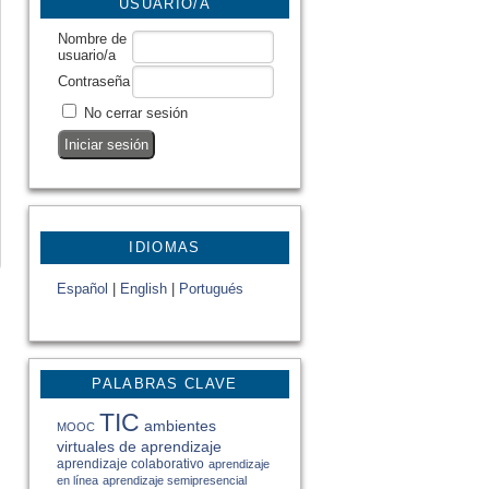
USUARIO/A
Nombre de
usuario/a
Contraseña
No cerrar sesión
IDIOMAS
Español
|
English
|
Portugués
PALABRAS CLAVE
TIC
ambientes
MOOC
virtuales de aprendizaje
aprendizaje colaborativo
aprendizaje
en línea
aprendizaje semipresencial