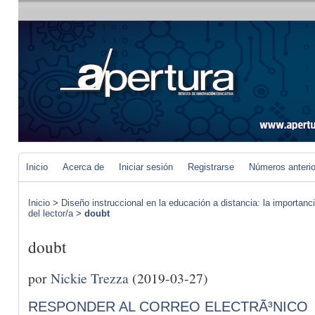
Inicio
Acerca de
Iniciar sesión
Registrarse
Números anteri
Inicio
>
Diseño instruccional en la educación a distancia: la importan
del lector/a
>
doubt
doubt
por
Nickie Trezza
(2019-03-27)
RESPONDER AL CORREO ELECTRÃ³NICO