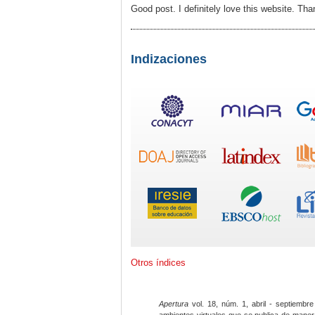
Good post. I definitely love this website. Tha
Indizaciones
Otros índices
Apertura
vol. 18, núm. 1, abril - septiembre
ambientes virtuales que se publica de maner