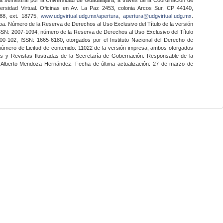
ersidad Virtual. Oficinas en Av. La Paz 2453, colonia Arcos Sur, CP 44140,
888, ext. 18775,
www.udgvirtual.udg.mx/apertura
,
apertura@udgvirtual.udg.mx
.
a. Número de la Reserva de Derechos al Uso Exclusivo del Título de la versión
SSN: 2007-1094; número de la Reserva de Derechos al Uso Exclusivo del Título
0-102, ISSN: 1665-6180, otorgados por el Instituto Nacional del Derecho de
 número de Licitud de contenido: 11022 de la versión impresa, ambos otorgados
nes y Revistas Ilustradas de la Secretaría de Gobernación. Responsable de la
o Alberto Mendoza Hernández. Fecha de última actualización: 27 de marzo de