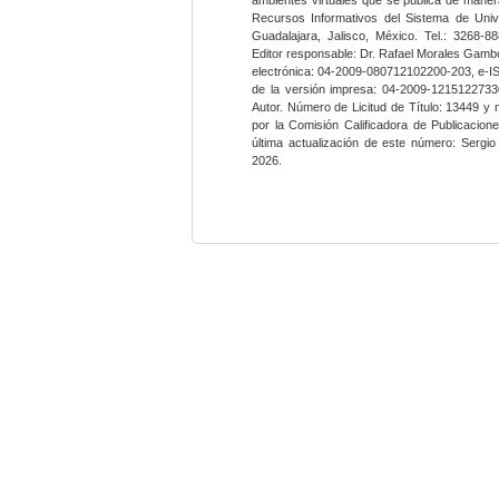
Recursos Informativos del Sistema de Univ
Guadalajara, Jalisco, México. Tel.: 3268-8
Editor responsable: Dr. Rafael Morales Gambo
electrónica: 04-2009-080712102200-203, e-I
de la versión impresa: 04-2009-12151227330
Autor. Número de Licitud de Título: 13449 y
por la Comisión Calificadora de Publicacio
última actualización de este número: Sergi
2026.