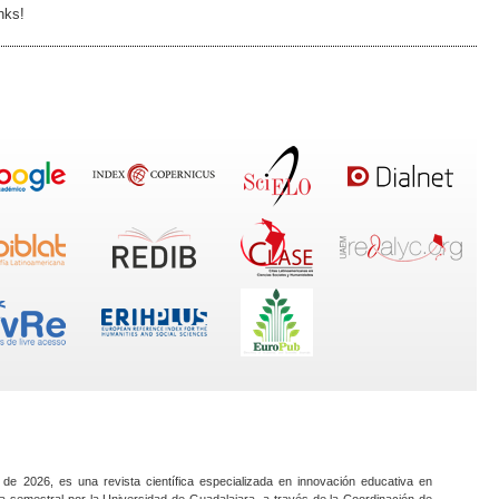
nks!
 de 2026, es una revista científica especializada en innovación educativa en
a semestral por la Universidad de Guadalajara, a través de la Coordinación de