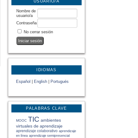
USUARIO/A
Nombre de
usuario/a
Contraseña
No cerrar sesión
IDIOMAS
Español
|
English
|
Portugués
PALABRAS CLAVE
TIC
ambientes
MOOC
virtuales de aprendizaje
aprendizaje colaborativo
aprendizaje
en línea
aprendizaje semipresencial