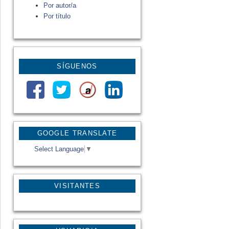
Por autor/a
Por título
SÍGUENOS
GOOGLE TRANSLATE
Select Language
▼
VISITANTES