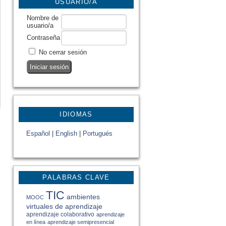
USUARIO/A
Nombre de
usuario/a
Contraseña
No cerrar sesión
IDIOMAS
Español
|
English
|
Portugués
PALABRAS CLAVE
TIC
ambientes
MOOC
virtuales de aprendizaje
aprendizaje colaborativo
aprendizaje
en línea
aprendizaje semipresencial