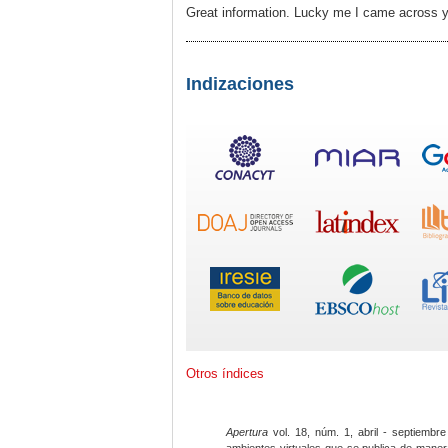
Great information. Lucky me I came across yo
Indizaciones
Otros índices
Apertura
vol. 18, núm. 1, abril - septiembre
ambientes virtuales que se publica de maner