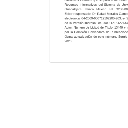
Recursos Informativos del Sistema de Univ
Guadalajara, Jalisco, México. Tel.: 3268-8
Editor responsable: Dr. Rafael Morales Gambo
electrónica: 04-2009-080712102200-203, e-I
de la versión impresa: 04-2009-12151227330
Autor. Número de Licitud de Título: 13449 y
por la Comisión Calificadora de Publicacio
última actualización de este número: Sergi
2026.