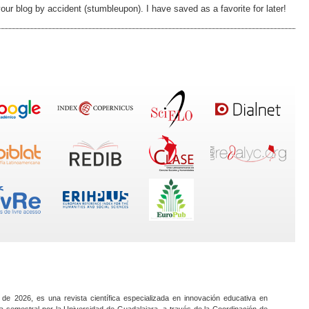
ur blog by accident (stumbleupon). I have saved as a favorite for later!
 de 2026, es una revista científica especializada en innovación educativa en
a semestral por la Universidad de Guadalajara, a través de la Coordinación de