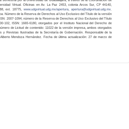
ersidad Virtual. Oficinas en Av. La Paz 2453, colonia Arcos Sur, CP 44140,
888, ext. 18775,
www.udgvirtual.udg.mx/apertura
,
apertura@udgvirtual.udg.mx
.
a. Número de la Reserva de Derechos al Uso Exclusivo del Título de la versión
SSN: 2007-1094; número de la Reserva de Derechos al Uso Exclusivo del Título
0-102, ISSN: 1665-6180, otorgados por el Instituto Nacional del Derecho de
 número de Licitud de contenido: 11022 de la versión impresa, ambos otorgados
nes y Revistas Ilustradas de la Secretaría de Gobernación. Responsable de la
o Alberto Mendoza Hernández. Fecha de última actualización: 27 de marzo de