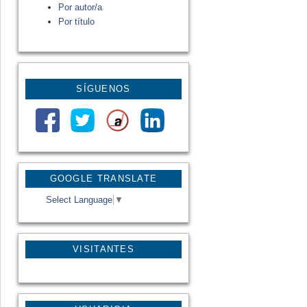
Por autor/a
Por título
SÍGUENOS
GOOGLE TRANSLATE
Select Language
▼
VISITANTES