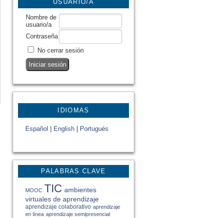
USUARIO/A
Nombre de
usuario/a
Contraseña
No cerrar sesión
IDIOMAS
Español
|
English
|
Portugués
PALABRAS CLAVE
TIC
ambientes
MOOC
virtuales de aprendizaje
aprendizaje colaborativo
aprendizaje
en línea
aprendizaje semipresencial