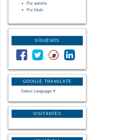
Por autor/a
Por título
SÍGUENOS
GOOGLE TRANSLATE
Select Language
▼
VISITANTES