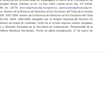
ersidad Virtual. Oficinas en Av. La Paz 2453, colonia Arcos Sur, CP 44140,
888, ext. 18775,
www.udgvirtual.udg.mx/apertura
,
apertura@udgvirtual.udg.mx
.
a. Número de la Reserva de Derechos al Uso Exclusivo del Título de la versión
SSN: 2007-1094; número de la Reserva de Derechos al Uso Exclusivo del Título
0-102, ISSN: 1665-6180, otorgados por el Instituto Nacional del Derecho de
 número de Licitud de contenido: 11022 de la versión impresa, ambos otorgados
nes y Revistas Ilustradas de la Secretaría de Gobernación. Responsable de la
o Alberto Mendoza Hernández. Fecha de última actualización: 27 de marzo de