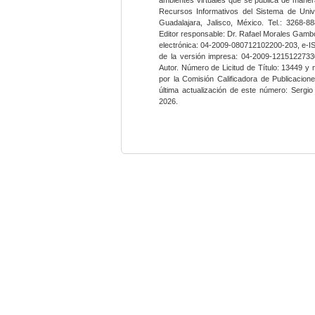
Recursos Informativos del Sistema de Univ
Guadalajara, Jalisco, México. Tel.: 3268-8
Editor responsable: Dr. Rafael Morales Gambo
electrónica: 04-2009-080712102200-203, e-I
de la versión impresa: 04-2009-12151227330
Autor. Número de Licitud de Título: 13449 y
por la Comisión Calificadora de Publicacio
última actualización de este número: Sergi
2026.