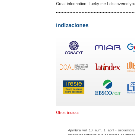
Great information. Lucky me I discovered you
Indizaciones
Otros índices
Apertura
vol. 18, núm. 1, abril - septiembre
ambientes virtuales que se publica de maner