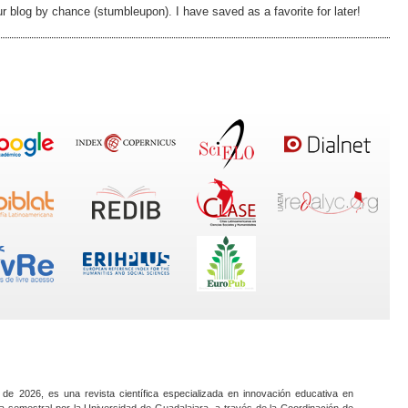
r blog by chance (stumbleupon). I have saved as a favorite for later!
 de 2026, es una revista científica especializada en innovación educativa en
a semestral por la Universidad de Guadalajara, a través de la Coordinación de