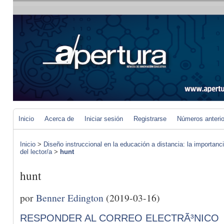
Inicio
Acerca de
Iniciar sesión
Registrarse
Números anteri
Inicio
>
Diseño instruccional en la educación a distancia: la importan
del lector/a
>
hunt
hunt
por
Benner Edington
(2019-03-16)
RESPONDER AL CORREO ELECTRÃ³NICO