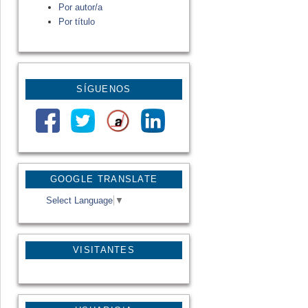
Por autor/a
Por título
SÍGUENOS
GOOGLE TRANSLATE
Select Language
▼
VISITANTES