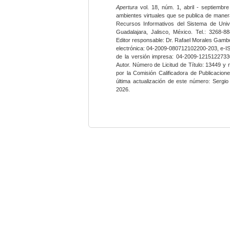
Apertura
vol. 18, núm. 1, abril - septiembre
ambientes virtuales que se publica de maner
Recursos Informativos del Sistema de Univ
Guadalajara, Jalisco, México. Tel.: 3268-8
Editor responsable: Dr. Rafael Morales Gambo
electrónica: 04-2009-080712102200-203, e-I
de la versión impresa: 04-2009-12151227330
Autor. Número de Licitud de Título: 13449 y
por la Comisión Calificadora de Publicacio
última actualización de este número: Sergi
2026.