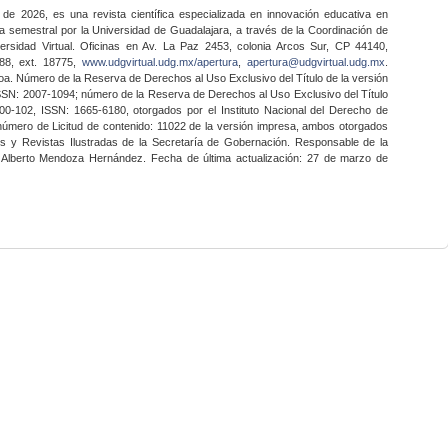
 de 2026, es una revista científica especializada en innovación educativa en
a semestral por la Universidad de Guadalajara, a través de la Coordinación de
ersidad Virtual. Oficinas en Av. La Paz 2453, colonia Arcos Sur, CP 44140,
888, ext. 18775,
www.udgvirtual.udg.mx/apertura
,
apertura@udgvirtual.udg.mx
.
a. Número de la Reserva de Derechos al Uso Exclusivo del Título de la versión
SSN: 2007-1094; número de la Reserva de Derechos al Uso Exclusivo del Título
0-102, ISSN: 1665-6180, otorgados por el Instituto Nacional del Derecho de
 número de Licitud de contenido: 11022 de la versión impresa, ambos otorgados
nes y Revistas Ilustradas de la Secretaría de Gobernación. Responsable de la
o Alberto Mendoza Hernández. Fecha de última actualización: 27 de marzo de