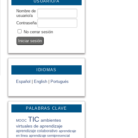
USUARIO/A
Nombre de
usuario/a
Contraseña
No cerrar sesión
IDIOMAS
Español
|
English
|
Portugués
PALABRAS CLAVE
TIC
ambientes
MOOC
virtuales de aprendizaje
aprendizaje colaborativo
aprendizaje
en línea
aprendizaje semipresencial