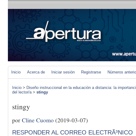
Inicio
Acerca de
Iniciar sesión
Registrarse
Números anteri
Inicio
>
Diseño instruccional en la educación a distancia: la importan
del lector/a
>
stingy
stingy
por
Cline Cuomo
(2019-03-07)
RESPONDER AL CORREO ELECTRÃ³NICO