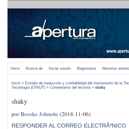
Inicio
Acerca de
Iniciar sesión
Registrarse
Números anteri
Inicio
>
Estudio de traducción y confiabilidad del instrumento de la Te
Tecnología (UTAUT)
>
Comentarios del lector/a
>
shaky
shaky
por
Brooke Johnette
(2018-11-06)
RESPONDER AL CORREO ELECTRÃ³NICO