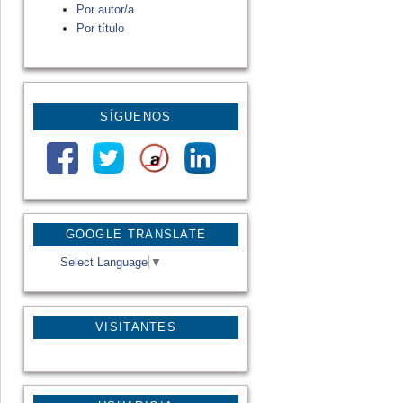
Por autor/a
Por título
SÍGUENOS
GOOGLE TRANSLATE
Select Language
▼
VISITANTES