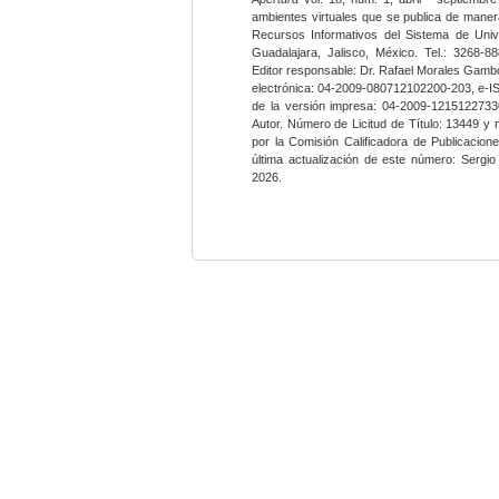
ambientes virtuales que se publica de maner
Recursos Informativos del Sistema de Univ
Guadalajara, Jalisco, México. Tel.: 3268-8
Editor responsable: Dr. Rafael Morales Gambo
electrónica: 04-2009-080712102200-203, e-I
de la versión impresa: 04-2009-12151227330
Autor. Número de Licitud de Título: 13449 y
por la Comisión Calificadora de Publicacio
última actualización de este número: Sergi
2026.