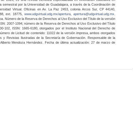
a semestral por la Universidad de Guadalajara, a través de la Coordinación de
ersidad Virtual. Oficinas en Av. La Paz 2453, colonia Arcos Sur, CP 44140,
888, ext. 18775,
www.udgvirtual.udg.mx/apertura
,
apertura@udgvirtual.udg.mx
.
a. Número de la Reserva de Derechos al Uso Exclusivo del Título de la versión
SSN: 2007-1094; número de la Reserva de Derechos al Uso Exclusivo del Título
0-102, ISSN: 1665-6180, otorgados por el Instituto Nacional del Derecho de
 número de Licitud de contenido: 11022 de la versión impresa, ambos otorgados
nes y Revistas Ilustradas de la Secretaría de Gobernación. Responsable de la
o Alberto Mendoza Hernández. Fecha de última actualización: 27 de marzo de