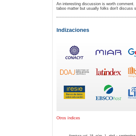
An interesting discussion is worth comment. I
taboo matter but usually folks don't discuss 
Indizaciones
Otros índices
Apertura
vol. 18, núm. 1, abril - septiembre