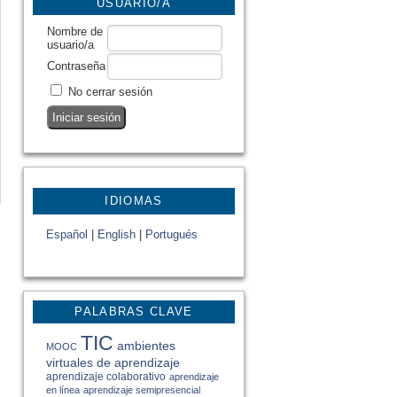
USUARIO/A
Nombre de
usuario/a
Contraseña
No cerrar sesión
IDIOMAS
Español
|
English
|
Portugués
PALABRAS CLAVE
TIC
ambientes
MOOC
virtuales de aprendizaje
aprendizaje colaborativo
aprendizaje
en línea
aprendizaje semipresencial