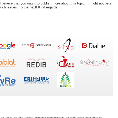
 believe that you ought to publish more about this topic, it might not be a
such issues. To the next! Kind regards!!
 de 2026, es una revista científica especializada en innovación educativa en