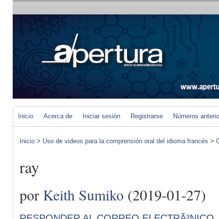
Inicio
Acerca de
Iniciar sesión
Registrarse
Números anteri
Inicio
>
Uso de videos para la comprensión oral del idioma francés
>
C
ray
por
Keith Sumiko
(2019-01-27)
RESPONDER AL CORREO ELECTRÃ³NICO