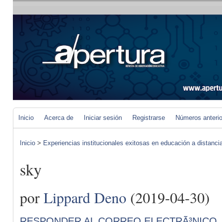
Inicio
Acerca de
Iniciar sesión
Registrarse
Números anteri
Inicio
>
Experiencias institucionales exitosas en educación a distanci
sky
por
Lippard Deno
(2019-04-30)
RESPONDER AL CORREO ELECTRÃ³NICO