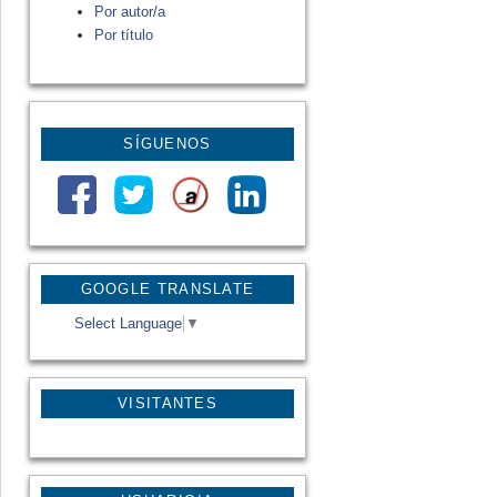
Por autor/a
Por título
SÍGUENOS
GOOGLE TRANSLATE
Select Language
▼
VISITANTES