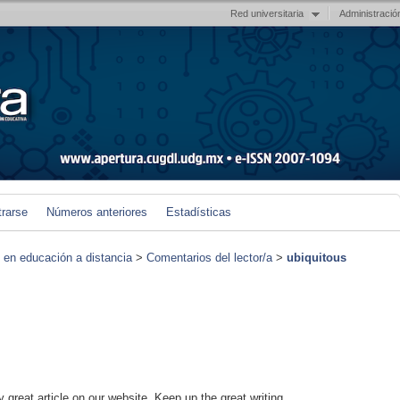
Red universitaria
Administració
trarse
Números anteriores
Estadísticas
s en educación a distancia
>
Comentarios del lector/a
>
ubiquitous
ly great article on our website. Keep up the great writing.