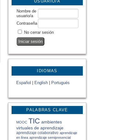
USUARIO/A
Nombre de
usuario/a
Contraseña
No cerrar sesión
IDIOMAS
Español
|
English
|
Portugués
PALABRAS CLAVE
TIC
ambientes
MOOC
virtuales de aprendizaje
aprendizaje colaborativo
aprendizaje
en línea
aprendizaje semipresencial