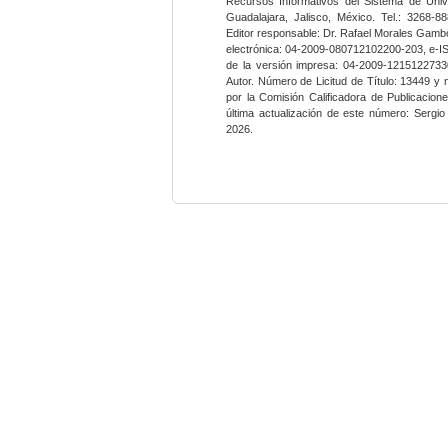
Recursos Informativos del Sistema de Univ
Guadalajara, Jalisco, México. Tel.: 3268-8
Editor responsable: Dr. Rafael Morales Gambo
electrónica: 04-2009-080712102200-203, e-I
de la versión impresa: 04-2009-12151227330
Autor. Número de Licitud de Título: 13449 y
por la Comisión Calificadora de Publicacio
última actualización de este número: Sergi
2026.