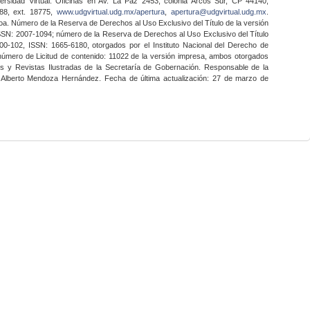
ersidad Virtual. Oficinas en Av. La Paz 2453, colonia Arcos Sur, CP 44140,
888, ext. 18775,
www.udgvirtual.udg.mx/apertura
,
apertura@udgvirtual.udg.mx
.
a. Número de la Reserva de Derechos al Uso Exclusivo del Título de la versión
SSN: 2007-1094; número de la Reserva de Derechos al Uso Exclusivo del Título
0-102, ISSN: 1665-6180, otorgados por el Instituto Nacional del Derecho de
 número de Licitud de contenido: 11022 de la versión impresa, ambos otorgados
nes y Revistas Ilustradas de la Secretaría de Gobernación. Responsable de la
o Alberto Mendoza Hernández. Fecha de última actualización: 27 de marzo de