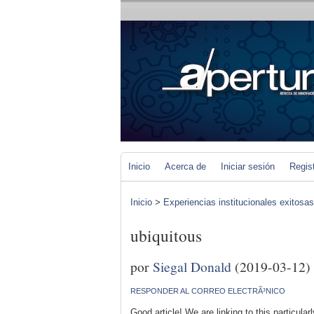
Inicio
Acerca de
Iniciar sesión
Regis
Inicio
>
Experiencias institucionales exitosa
ubiquitous
por
Siegal Donald
(2019-03-12)
RESPONDER AL CORREO ELECTRÃ³NICO
Good article! We are linking to this particular